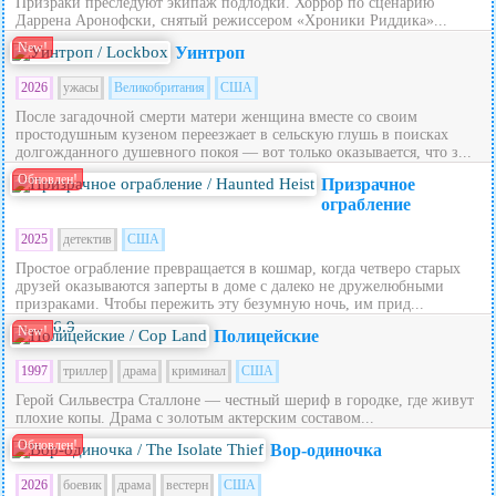
Призраки преследуют экипаж подлодки. Хоррор по сценарию
Даррена Аронофски, снятый режиссером «Хроники Риддика»...
New!
Уинтроп
2026
ужасы
Великобритания
США
После загадочной смерти матери женщина вместе со своим
простодушным кузеном переезжает в сельскую глушь в поисках
долгожданного душевного покоя — вот только оказывается, что з...
Обновлен!
Призрачное
ограбление
2025
детектив
США
Простое ограбление превращается в кошмар, когда четверо старых
друзей оказываются заперты в доме с далеко не дружелюбными
призраками. Чтобы пережить эту безумную ночь, им прид...
6.9
New!
Полицейские
1997
триллер
драма
криминал
США
Герой Сильвестра Сталлоне — честный шериф в городке, где живут
плохие копы. Драма с золотым актерским составом...
Обновлен!
Вор-одиночка
2026
боевик
драма
вестерн
США