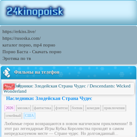
https://erkiss.live/
https://rusoska.com/
каталог порно, mp4 порно
Порно Баcта - Скачать порно
Эротика по тв
Фильмы на телефон
5.6
New!
Наследники: Злодейская Страна Чудес
2026
мюзикл
фантастика
фэнтези
боевик
комедия
приключения
семейный
США
Любимые герои возвращаются в новом магическом приключении! В
этот раз легендарные Игры Кубка Королевства проходят в самом
непредсказуемом месте — Стране чудес. Но долгожданный...