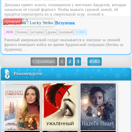
Девушка прячет золото, похищенное у жестоких бандитов, которые
захватили её глухой форпост. Чтобы выжить суровой зимой, ей
придётся перехитрить их в смертельной игре, полной к...
5.9
Обновлен!
Везунчик
2026
боевик
история
драма
военный
США
Раненый американский солдат оказывается в ловушке за линией
фронта немецких войск во время Арденнской операции (Битвы за
Арденны)....
Страницы:
1
2
3
4585
...
Рекомендуем: