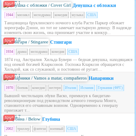
7.1
New!
Девушка с обложки
1944
мюзикл
мелодрама
комедия
музыка
США
Танцовщица бруклинского ночного клуба Расти Паркер обожает
хореографа Дэнни, но тот не замечает настырную девицу. В надежде
изменить свою жизнь, она принимает участие в конкур...
5.8
New!
Стингари
1934
драма
мелодрама
комедия
США
1874 год, Австралия. Хильда Бувери — бедная девушка, находящаяся
под опекой богачей Кларксонов. Госпожа Кларксон обращается с
Хильдой, как со служанкой, и постоянно её ругает....
7.1
New!
Напарники
1970
боевик
комедия
вестерн
Италия
Испания
Германия (ФРГ)
Бывший чистильщик обуви Васко, примкнув к бандитам-
революционерам под руководством алчного генерала Монго,
становится его отчаянным воином. Одновременно к генералу
приезжает т...
6.7
New!
Глубина
2002
триллер
фэнтези
военный
США