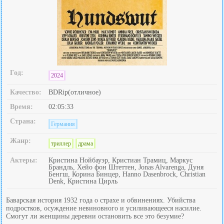
Год:
2024
Качество:
BDRip(отличное)
Время:
02:05:33
Страна:
Германия
Жанр:
триллер
драма
Актеры:
Кристина Нойбауэр, Кристиан Трамиц, Маркус
Брандль, Хейо фон Штеттен, Jonas Alvarenga, Дуня
Бенгш, Корина Бинцер, Hanno Dasenbrock, Christian
Denk, Кристина Цирль
Баварская история 1932 года о страхе и обвинениях. Убийства
подростков, осуждение невиновного и усиливающееся насилие.
Смогут ли женщины деревни остановить все это безумие?