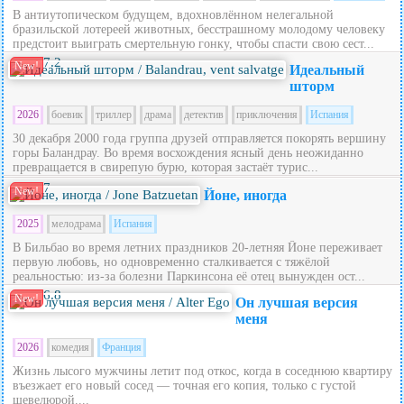
В антиутопическом будущем, вдохновлённом нелегальной
бразильской лотереей животных, бесстрашному молодому человеку
предстоит выиграть смертельную гонку, чтобы спасти свою сест...
7.2
New!
Идеальный
шторм
2026
боевик
триллер
драма
детектив
приключения
Испания
30 декабря 2000 года группа друзей отправляется покорять вершину
горы Баландрау. Во время восхождения ясный день неожиданно
превращается в свирепую бурю, которая застаёт турис...
7
New!
Йоне, иногда
2025
мелодрама
Испания
В Бильбао во время летних праздников 20‑летняя Йоне переживает
первую любовь, но одновременно сталкивается с тяжёлой
реальностью: из‑за болезни Паркинсона её отец вынужден ост...
6.8
New!
Он лучшая версия
меня
2026
комедия
Франция
Жизнь лысого мужчины летит под откос, когда в соседнюю квартиру
въезжает его новый сосед — точная его копия, только с густой
шевелюрой....