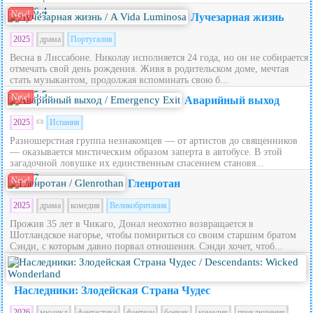
6.4
New!
Лучезарная жизнь
2025
драма
Португалия
Весна в Лиссабоне. Николау исполняется 24 года, но он не собирается
отмечать свой день рождения. Живя в родительском доме, мечтая
стать музыкантом, продолжая вспоминать свою б...
5.5
New!
Аварийный выход
2025
Испания
Разношерстная группа незнакомцев — от артистов до священников
— оказывается мистическим образом заперта в автобусе. В этой
загадочной ловушке их единственным спасением становя...
7
New!
Гленротан
2025
драма
комедия
Великобритания
Прожив 35 лет в Чикаго, Донал неохотно возвращается в
Шотландское нагорье, чтобы помириться со своим старшим братом
Сэнди, с которым давно порвал отношения. Сэнди хочет, чтоб...
5.6
Наследники: Злодейская Страна Чудес
2026
мюзикл
фантастика
фэнтези
боевик
комедия
приключения