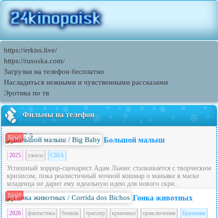
https://erkiss.live/
https://rusoska.com/
Загрузки на телефон бесплатно
Насладиться нежными и чувственными рассказами
Эротика по тв
Фильмы на телефон
7.9
New!
Большой малыш
2025
ужасы
США
Успешный хоррор-сценарист Адам Льюис сталкивается с творческим
кризисом, пока реалистичный ночной кошмар о маньяке в маске
младенца не дарит ему идеальную идею для нового скри...
New!
Гонка животных
2026
фантастика
боевик
триллер
криминал
приключения
Бразилия