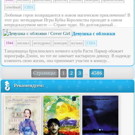
семейный
США
Любимые герои возвращаются в новом магическом приключении! В
этот раз легендарные Игры Кубка Королевства проходят в самом
непредсказуемом месте — Стране чудес. Но долгожданный...
7.1
Девушка с обложки
1944
мюзикл
мелодрама
комедия
музыка
США
Танцовщица бруклинского ночного клуба Расти Паркер обожает
хореографа Дэнни, но тот не замечает настырную девицу. В надежде
изменить свою жизнь, она принимает участие в конкур...
Страницы:
1
2
3
4586
...
Рекомендуем: