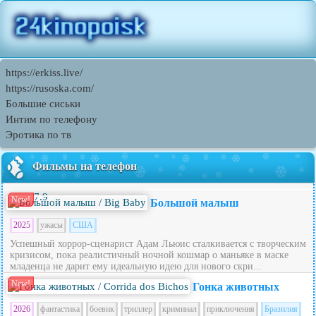
https://erkiss.live/
https://rusoska.com/
Большие сиськи
Интим по телефону
Эротика по тв
Фильмы на телефон
7.9
New!
Большой малыш
2025
ужасы
США
Успешный хоррор-сценарист Адам Льюис сталкивается с творческим
кризисом, пока реалистичный ночной кошмар о маньяке в маске
младенца не дарит ему идеальную идею для нового скри...
New!
Гонка животных
2026
фантастика
боевик
триллер
криминал
приключения
Бразилия