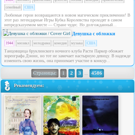
семейный
США
Любимые герои возвращаются в новом магическом приключении! В
этот раз легендарные Игры Кубка Королевства проходят в самом
непредсказуемом месте — Стране чудес. Но долгожданный...
7.1
Девушка с обложки
1944
мюзикл
мелодрама
комедия
музыка
США
Танцовщица бруклинского ночного клуба Расти Паркер обожает
хореографа Дэнни, но тот не замечает настырную девицу. В надежде
изменить свою жизнь, она принимает участие в конкур...
Страницы:
1
2
3
4586
...
Рекомендуем: