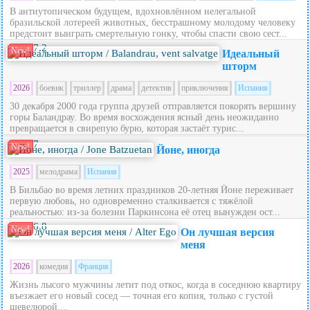
В антиутопическом будущем, вдохновлённом нелегальной
бразильской лотереей животных, бесстрашному молодому человеку
предстоит выиграть смертельную гонку, чтобы спасти свою сест...
7.2
New!
Идеальный
шторм
2026
боевик
триллер
драма
детектив
приключения
Испания
30 декабря 2000 года группа друзей отправляется покорять вершину
горы Баландрау. Во время восхождения ясный день неожиданно
превращается в свирепую бурю, которая застаёт турис...
7
New!
Йоне, иногда
2025
мелодрама
Испания
В Бильбао во время летних праздников 20‑летняя Йоне переживает
первую любовь, но одновременно сталкивается с тяжёлой
реальностью: из‑за болезни Паркинсона её отец вынужден ост...
6.8
New!
Он лучшая версия
меня
2026
комедия
Франция
Жизнь лысого мужчины летит под откос, когда в соседнюю квартиру
въезжает его новый сосед — точная его копия, только с густой
шевелюрой....