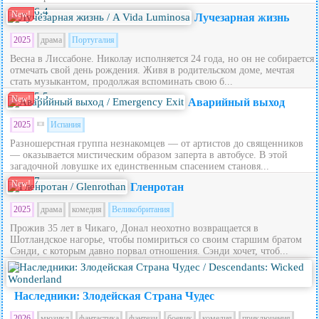
6.4
New!
Лучезарная жизнь
2025
драма
Португалия
Весна в Лиссабоне. Николау исполняется 24 года, но он не собирается
отмечать свой день рождения. Живя в родительском доме, мечтая
стать музыкантом, продолжая вспоминать свою б...
5.5
New!
Аварийный выход
2025
Испания
Разношерстная группа незнакомцев — от артистов до священников
— оказывается мистическим образом заперта в автобусе. В этой
загадочной ловушке их единственным спасением становя...
7
New!
Гленротан
2025
драма
комедия
Великобритания
Прожив 35 лет в Чикаго, Донал неохотно возвращается в
Шотландское нагорье, чтобы помириться со своим старшим братом
Сэнди, с которым давно порвал отношения. Сэнди хочет, чтоб...
5.6
Наследники: Злодейская Страна Чудес
2026
мюзикл
фантастика
фэнтези
боевик
комедия
приключения