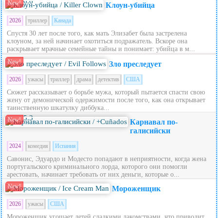
6.6
New!
Клоун-убийца
2026
триллер
Канада
Спустя 30 лет после того, как мать Элизабет была застрелена
клоуном, за ней начинает охотиться подражатель. Вскоре она
раскрывает мрачные семейные тайны и понимает: убийца в м...
New!
Зло преследует
2026
ужасы
триллер
драма
детектив
США
Сюжет рассказывает о борьбе мужа, который пытается спасти свою
жену от демонической одержимости после того, как она открывает
таинственную шкатулку диббука...
5.3
New!
Карнавал по-
галисийски
2024
комедия
Испания
Савонис, Эдуардо и Модесто попадают в неприятности, когда жена
португальского криминального лорда, которого они помогли
арестовать, начинает требовать от них деньги, которые о...
New!
Мороженщик
2026
ужасы
США
Мороженщик угощает детей сладкими лакомствами, что приводит