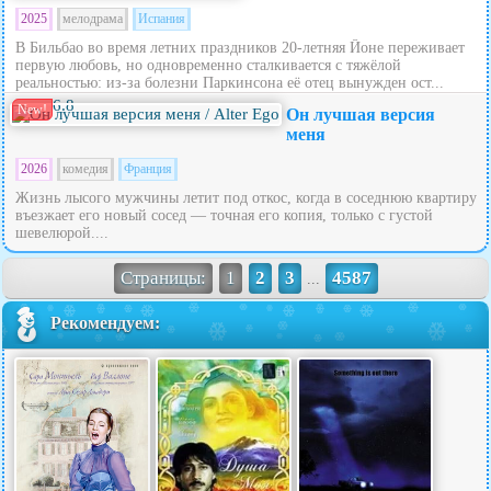
2025
мелодрама
Испания
В Бильбао во время летних праздников 20‑летняя Йоне переживает
первую любовь, но одновременно сталкивается с тяжёлой
реальностью: из‑за болезни Паркинсона её отец вынужден ост...
6.8
New!
Он лучшая версия
меня
2026
комедия
Франция
Жизнь лысого мужчины летит под откос, когда в соседнюю квартиру
въезжает его новый сосед — точная его копия, только с густой
шевелюрой....
Страницы:
1
2
3
4587
...
Рекомендуем: