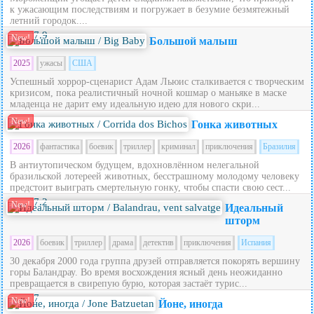
к ужасающим последствиям и погружает в безумие безмятежный
летний городок....
7.9
New!
Большой малыш
2025
ужасы
США
Успешный хоррор-сценарист Адам Льюис сталкивается с творческим
кризисом, пока реалистичный ночной кошмар о маньяке в маске
младенца не дарит ему идеальную идею для нового скри...
New!
Гонка животных
2026
фантастика
боевик
триллер
криминал
приключения
Бразилия
В антиутопическом будущем, вдохновлённом нелегальной
бразильской лотереей животных, бесстрашному молодому человеку
предстоит выиграть смертельную гонку, чтобы спасти свою сест...
7.2
New!
Идеальный
шторм
2026
боевик
триллер
драма
детектив
приключения
Испания
30 декабря 2000 года группа друзей отправляется покорять вершину
горы Баландрау. Во время восхождения ясный день неожиданно
превращается в свирепую бурю, которая застаёт турис...
7
New!
Йоне, иногда