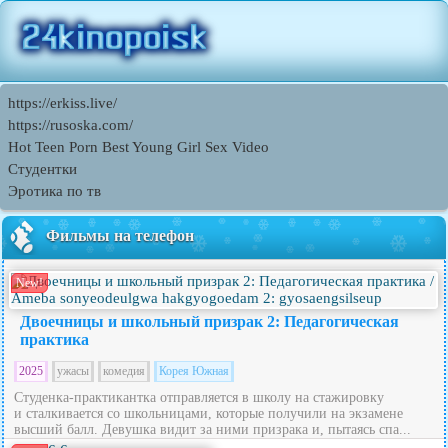
https://erkiss.live/
https://rusoska.com/
Hot Teen Porn Best Young Girl Sex Video
Студентки
Эротика по тв
Фильмы на телефон
New!
Двоечницы и школьный призрак 2: Педагогическая
практика
2025
ужасы
комедия
Корея Южная
Студенка-практикантка отправляется в школу на стажировку
и сталкивается со школьницами, которые получили на экзамене
высший балл. Девушка видит за ними призрака и, пытаясь спа...