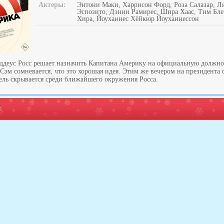
Актеры:
Энтони Маки, Харрисон Форд, Роза Салазар, Л
Эспозито, Дэнни Рамирес, Шира Хаас, Тим Бле
Хира, Йоуханнес Хёйкюр Йоуханнессон
деус Росс решает назначить Капитана Америку на официальную должно
Сэм сомневается, что это хорошая идея. Этим же вечером на президента
тель скрывается среди ближайшего окружения Росса.
: