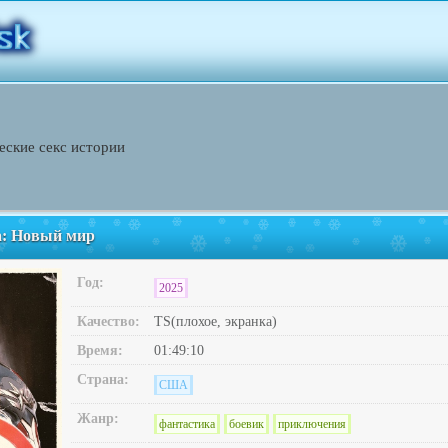
еские секс истории
: Новый мир
Год:
2025
Качество:
TS(плохое, экранка)
Время:
01:49:10
Страна:
США
Жанр:
фантастика
боевик
приключения