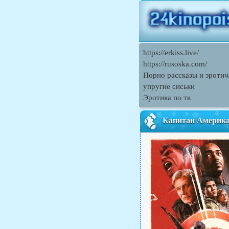
https://erkiss.live/
https://rusoska.com/
Порно рассказы и эротич
упругие сиськи
Эротика по тв
Капитан Америка