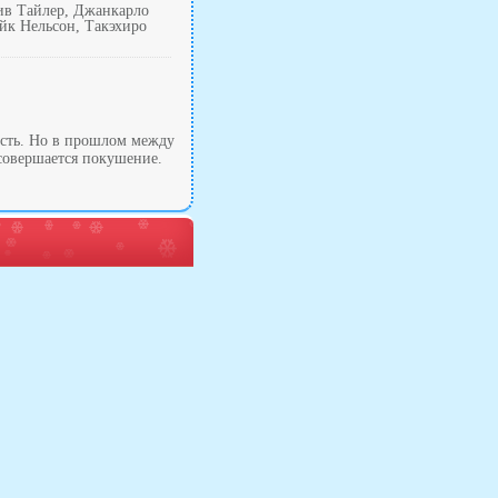
ив Тайлер, Джанкарло
йк Нельсон, Такэхиро
сть. Но в прошлом между
 совершается покушение.