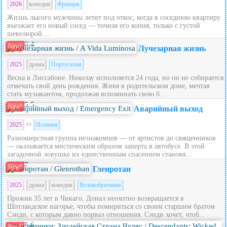
2026
комедия
Франция
Жизнь лысого мужчины летит под откос, когда в соседнюю квартиру
въезжает его новый сосед — точная его копия, только с густой
шевелюрой....
6.4
New!
Лучезарная жизнь
2025
драма
Португалия
Весна в Лиссабоне. Николау исполняется 24 года, но он не собирается
отмечать свой день рождения. Живя в родительском доме, мечтая
стать музыкантом, продолжая вспоминать свою б...
5.5
New!
Аварийный выход
2025
Испания
Разношерстная группа незнакомцев — от артистов до священников
— оказывается мистическим образом заперта в автобусе. В этой
загадочной ловушке их единственным спасением становя...
7
New!
Гленротан
2025
драма
комедия
Великобритания
Прожив 35 лет в Чикаго, Донал неохотно возвращается в
Шотландское нагорье, чтобы помириться со своим старшим братом
Сэнди, с которым давно порвал отношения. Сэнди хочет, чтоб...
5.6