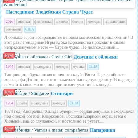
New!
Наследники: Злодейская Страна Чудес
2026
мюзикл
фантастика
фэнтези
боевик
комедия
приключения
семейный
США
Любимые герои возвращаются в новом магическом приключении! В
этот раз легендарные Игры Кубка Королевства проходят в самом
непредсказуемом месте — Стране чудес. Но долгожданный...
7.1
New!
Девушка с обложки
1944
мюзикл
мелодрама
комедия
музыка
США
Танцовщица бруклинского ночного клуба Расти Паркер обожает
хореографа Дэнни, но тот не замечает настырную девицу. В надежде
изменить свою жизнь, она принимает участие в конкур...
5.8
New!
Стингари
1934
драма
мелодрама
комедия
США
1874 год, Австралия. Хильда Бувери — бедная девушка, находящаяся
под опекой богачей Кларксонов. Госпожа Кларксон обращается с
Хильдой, как со служанкой, и постоянно её ругает....
7.1
New!
Напарники