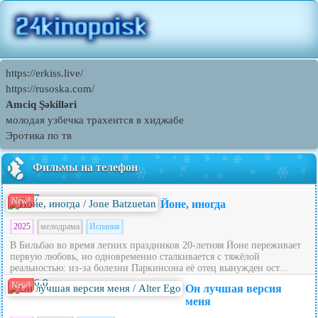
https://erkiss.live/
https://rusoska.com/
Amciq Şəkilləri
молодая узбечка трахеится в хиджабе
Эротика по тв
Фильмы на телефон
7
New!
Йоне, иногда
2025
мелодрама
Испания
В Бильбао во время летних праздников 20‑летняя Йоне переживает
первую любовь, но одновременно сталкивается с тяжёлой
реальностью: из‑за болезни Паркинсона её отец вынужден ост...
6.8
New!
Он лучшая версия
меня