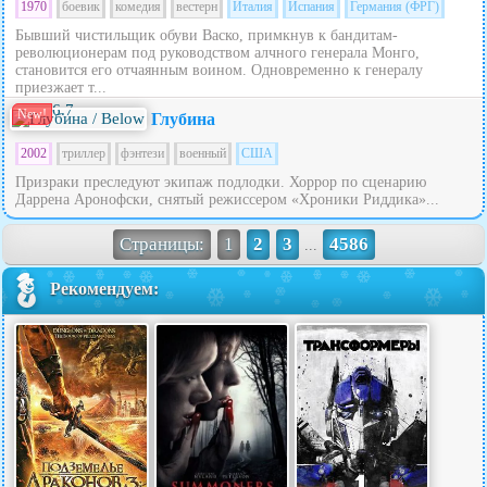
1970
боевик
комедия
вестерн
Италия
Испания
Германия (ФРГ)
Бывший чистильщик обуви Васко, примкнув к бандитам-
революционерам под руководством алчного генерала Монго,
становится его отчаянным воином. Одновременно к генералу
приезжает т...
6.7
New!
Глубина
2002
триллер
фэнтези
военный
США
Призраки преследуют экипаж подлодки. Хоррор по сценарию
Даррена Аронофски, снятый режиссером «Хроники Риддика»...
Страницы:
1
2
3
4586
...
Рекомендуем: