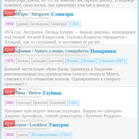
хореографа Дэнни, но тот не замечает настырную девицу. В надежде
изменить свою жизнь, она принимает участие в конкур...
5.8
New!
Стингари
1934
драма
мелодрама
комедия
США
1874 год, Австралия. Хильда Бувери — бедная девушка, находящаяся
под опекой богачей Кларксонов. Госпожа Кларксон обращается с
Хильдой, как со служанкой, и постоянно её ругает....
7.1
New!
Напарники
1970
боевик
комедия
вестерн
Италия
Испания
Германия (ФРГ)
Бывший чистильщик обуви Васко, примкнув к бандитам-
революционерам под руководством алчного генерала Монго,
становится его отчаянным воином. Одновременно к генералу
приезжает т...
6.7
New!
Глубина
2002
триллер
фэнтези
военный
США
Призраки преследуют экипаж подлодки. Хоррор по сценарию
Даррена Аронофски, снятый режиссером «Хроники Риддика»...
New!
Уинтроп
2026
ужасы
Великобритания
США