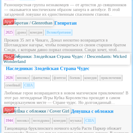
Разношерстная группа незнакомцев — от артистов до священников
— оказывается мистическим образом заперта в автобусе. В этой
загадочной ловушке их единственным спасением становя...
7
New!
Гленротан
2025
драма
комедия
Великобритания
Прожив 35 лет в Чикаго, Донал неохотно возвращается в
Шотландское нагорье, чтобы помириться со своим старшим братом
Сэнди, с которым давно порвал отношения. Сэнди хочет, чтоб...
5.6
New!
Наследники: Злодейская Страна Чудес
2026
мюзикл
фантастика
фэнтези
боевик
комедия
приключения
семейный
США
Любимые герои возвращаются в новом магическом приключении! В
этот раз легендарные Игры Кубка Королевства проходят в самом
непредсказуемом месте — Стране чудес. Но долгожданный...
7.1
New!
Девушка с обложки
1944
мюзикл
мелодрама
комедия
музыка
США
Танцовщица бруклинского ночного клуба Расти Паркер обожает