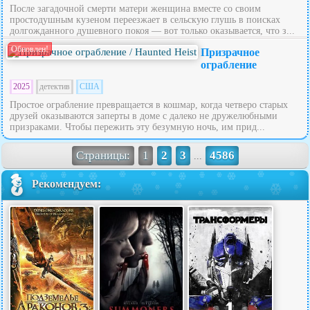
После загадочной смерти матери женщина вместе со своим
простодушным кузеном переезжает в сельскую глушь в поисках
долгожданного душевного покоя — вот только оказывается, что з...
Обновлен!
Призрачное
ограбление
2025
детектив
США
Простое ограбление превращается в кошмар, когда четверо старых
друзей оказываются заперты в доме с далеко не дружелюбными
призраками. Чтобы пережить эту безумную ночь, им прид...
Страницы:
1
2
3
4586
...
Рекомендуем: