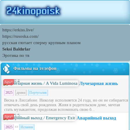
https://erkiss.live/
https://rusoska.com/
русская глотает сперму крупным планом
Seksi Baldırlar
Эротика по тв
Фильмы на телефон
6.4
New!
Лучезарная жизнь
2025
драма
Португалия
Весна в Лиссабоне. Николау исполняется 24 года, но он не собирается
отмечать свой день рождения. Живя в родительском доме, мечтая
стать музыкантом, продолжая вспоминать свою б...
5.5
New!
Аварийный выход
2025
Испания