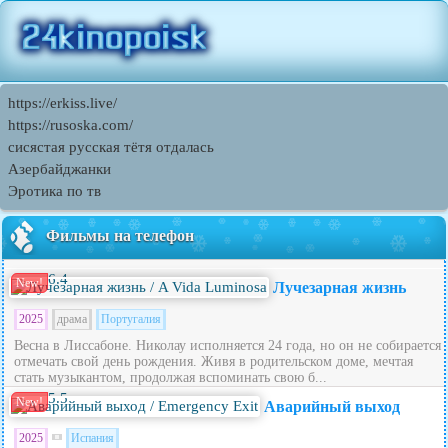
https://erkiss.live/
https://rusoska.com/
сисястая русская тётя отдалась
Азербайджанки
Эротика по тв
Фильмы на телефон
6.4
New!
Лучезарная жизнь
2025
драма
Португалия
Весна в Лиссабоне. Николау исполняется 24 года, но он не собирается
отмечать свой день рождения. Живя в родительском доме, мечтая
стать музыкантом, продолжая вспоминать свою б...
5.5
New!
Аварийный выход
2025
Испания