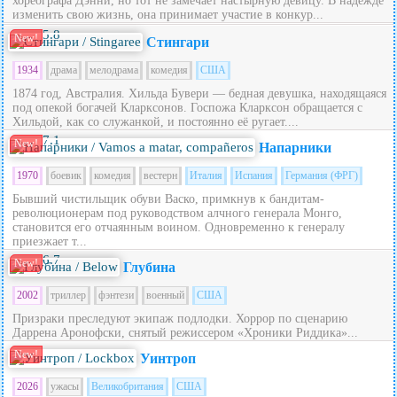
хореографа Дэнни, но тот не замечает настырную девицу. В надежде
изменить свою жизнь, она принимает участие в конкур...
5.8
New!
Стингари
1934
драма
мелодрама
комедия
США
1874 год, Австралия. Хильда Бувери — бедная девушка, находящаяся
под опекой богачей Кларксонов. Госпожа Кларксон обращается с
Хильдой, как со служанкой, и постоянно её ругает....
7.1
New!
Напарники
1970
боевик
комедия
вестерн
Италия
Испания
Германия (ФРГ)
Бывший чистильщик обуви Васко, примкнув к бандитам-
революционерам под руководством алчного генерала Монго,
становится его отчаянным воином. Одновременно к генералу
приезжает т...
6.7
New!
Глубина
2002
триллер
фэнтези
военный
США
Призраки преследуют экипаж подлодки. Хоррор по сценарию
Даррена Аронофски, снятый режиссером «Хроники Риддика»...
New!
Уинтроп
2026
ужасы
Великобритания
США