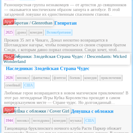
Разношерстная группа незнакомцев — от артистов до священников
— оказывается мистическим образом заперта в автобусе. В этой
загадочной ловушке их единственным спасением становя...
7
New!
Гленротан
2025
драма
комедия
Великобритания
Прожив 35 лет в Чикаго, Донал неохотно возвращается в
Шотландское нагорье, чтобы помириться со своим старшим братом
Сэнди, с которым давно порвал отношения. Сэнди хочет, чтоб...
5.6
New!
Наследники: Злодейская Страна Чудес
2026
мюзикл
фантастика
фэнтези
боевик
комедия
приключения
семейный
США
Любимые герои возвращаются в новом магическом приключении! В
этот раз легендарные Игры Кубка Королевства проходят в самом
непредсказуемом месте — Стране чудес. Но долгожданный...
7.1
New!
Девушка с обложки
1944
мюзикл
мелодрама
комедия
музыка
США
Танцовщица бруклинского ночного клуба Расти Паркер обожает