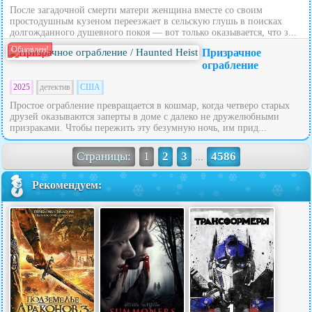
После загадочной смерти матери женщина вместе со своим
простодушным кузеном переезжает в сельскую глушь в поисках
долгожданного душевного покоя — вот только оказывается, что з...
Обновлен!
Призрачное
ограбление
2025
детектив
США
Простое ограбление превращается в кошмар, когда четверо старых
друзей оказываются заперты в доме с далеко не дружелюбными
призраками. Чтобы пережить эту безумную ночь, им прид...
Страницы:
1
2
3
4586
...
Рекомендуем: