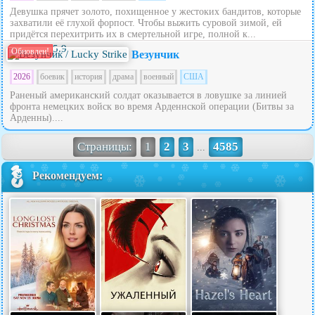
Девушка прячет золото, похищенное у жестоких бандитов, которые
захватили её глухой форпост. Чтобы выжить суровой зимой, ей
придётся перехитрить их в смертельной игре, полной к...
5.9
Обновлен!
Везунчик
2026
боевик
история
драма
военный
США
Раненый американский солдат оказывается в ловушке за линией
фронта немецких войск во время Арденнской операции (Битвы за
Арденны)....
Страницы:
1
2
3
4585
...
Рекомендуем: