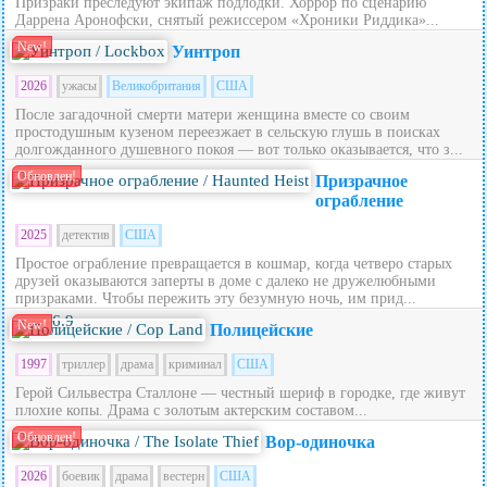
Призраки преследуют экипаж подлодки. Хоррор по сценарию
Даррена Аронофски, снятый режиссером «Хроники Риддика»...
New!
Уинтроп
2026
ужасы
Великобритания
США
После загадочной смерти матери женщина вместе со своим
простодушным кузеном переезжает в сельскую глушь в поисках
долгожданного душевного покоя — вот только оказывается, что з...
Обновлен!
Призрачное
ограбление
2025
детектив
США
Простое ограбление превращается в кошмар, когда четверо старых
друзей оказываются заперты в доме с далеко не дружелюбными
призраками. Чтобы пережить эту безумную ночь, им прид...
6.9
New!
Полицейские
1997
триллер
драма
криминал
США
Герой Сильвестра Сталлоне — честный шериф в городке, где живут
плохие копы. Драма с золотым актерским составом...
Обновлен!
Вор-одиночка
2026
боевик
драма
вестерн
США