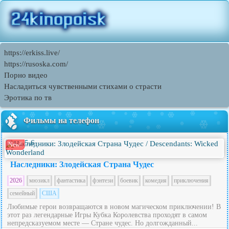
https://erkiss.live/
https://rusoska.com/
Порно видео
Насладиться чувственными стихами о страсти
Эротика по тв
Фильмы на телефон
5.6
New!
Наследники: Злодейская Страна Чудес
2026
мюзикл
фантастика
фэнтези
боевик
комедия
приключения
семейный
США
Любимые герои возвращаются в новом магическом приключении! В
этот раз легендарные Игры Кубка Королевства проходят в самом
непредсказуемом месте — Стране чудес. Но долгожданный...