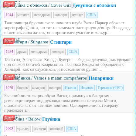
7.1
New!
Девушка с обложки
1944
мюзикл
мелодрама
комедия
музыка
США
Танцовщица бруклинского ночного клуба Расти Паркер обожает
хореографа Дэнни, но тот не замечает настырную девицу. В надежде
изменить свою жизнь, она принимает участие в конкур...
5.8
New!
Стингари
1934
драма
мелодрама
комедия
США
1874 год, Австралия. Хильда Бувери — бедная девушка, находящаяся
под опекой богачей Кларксонов. Госпожа Кларксон обращается с
Хильдой, как со служанкой, и постоянно её ругает....
7.1
New!
Напарники
1970
боевик
комедия
вестерн
Италия
Испания
Германия (ФРГ)
Бывший чистильщик обуви Васко, примкнув к бандитам-
революционерам под руководством алчного генерала Монго,
становится его отчаянным воином. Одновременно к генералу
приезжает т...
6.7
New!
Глубина
2002
триллер
фэнтези
военный
США