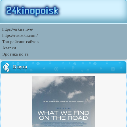
https://erkiss.live/
https://rusoska.com/
Топ рейтинг сайтов
Аварки
Эротика по тв
В пути