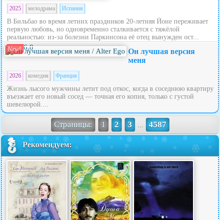
2025
мелодрама
Испания
В Бильбао во время летних праздников 20‑летняя Йоне переживает
первую любовь, но одновременно сталкивается с тяжёлой
реальностью: из‑за болезни Паркинсона её отец вынужден ост...
6.8
New!
Он лучшая версия
меня
2026
комедия
Франция
Жизнь лысого мужчины летит под откос, когда в соседнюю квартиру
въезжает его новый сосед — точная его копия, только с густой
шевелюрой....
Страницы:
1
2
3
4587
...
Рекомендуем: