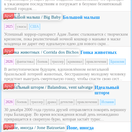
к ужасающим последствиям и погружает в безумие безмятежный
летний городок....
7.9
New!
Большой малыш
2025
ужасы
США
Успешный хоррор-сценарист Адам Льюис сталкивается с творческим
кризисом, пока реалистичный ночной кошмар о маньяке в маске
младенца не дарит ему идеальную идею для нового скри...
New!
Гонка животных
2026
фантастика
боевик
триллер
криминал
приключения
Бразилия
В антиутопическом будущем, вдохновлённом нелегальной
бразильской лотереей животных, бесстрашному молодому человеку
предстоит выиграть смертельную гонку, чтобы спасти свою сест...
7.2
New!
Идеальный
шторм
2026
боевик
триллер
драма
детектив
приключения
Испания
30 декабря 2000 года группа друзей отправляется покорять вершину
горы Баландрау. Во время восхождения ясный день неожиданно
превращается в свирепую бурю, которая застаёт турис...
7
New!
Йоне, иногда