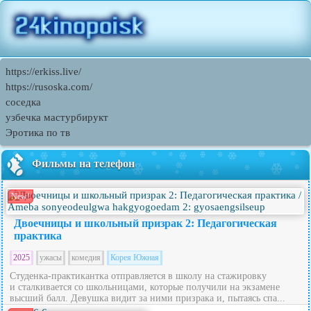
https://erkiss.live/
https://rusoska.com/
соседка
узбечка мастурбирукт
Эротика по тв
Фильмы на телефон
New!
Двоечницы и школьный призрак 2: Педагогическая
практика
2025
ужасы
комедия
Корея Южная
Студенка-практикантка отправляется в школу на стажировку
и сталкивается со школьницами, которые получили на экзамене
высший балл. Девушка видит за ними призрака и, пытаясь спа...