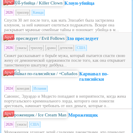
6.6
New!
Клоун-убийца
2026
триллер
Канада
Спустя 30 лет после того, как мать Элизабет была застрелена
клоуном, за ней начинает охотиться подражатель. Вскоре она
раскрывает мрачные семейные тайны и понимает: убийца в м...
New!
Зло преследует
2026
ужасы
триллер
драма
детектив
США
Сюжет рассказывает о борьбе мужа, который пытается спасти свою
жену от демонической одержимости после того, как она открывает
таинственную шкатулку диббука...
5.3
New!
Карнавал по-
галисийски
2024
комедия
Испания
Савонис, Эдуардо и Модесто попадают в неприятности, когда жена
португальского криминального лорда, которого они помогли
арестовать, начинает требовать от них деньги, которые о...
New!
Мороженщик
2026
ужасы
США
Мороженщик угощает детей сладкими лакомствами, что приводит