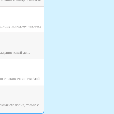
 ночной кошмар о маньяке
рашному молодому человеку
хождения ясный день
о сталкивается с тяжёлой
чная его копия, только с