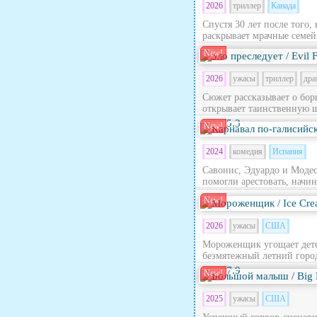
2026
триллер
Канада
Спустя 30 лет после того,
раскрывает мрачные семей
New!
2026
ужасы
триллер
дра
Сюжет рассказывает о бор
открывает таинственную ш
5.3
New!
2024
комедия
Испания
Савонис, Эдуардо и Модес
помогли арестовать, начина
New!
2026
ужасы
США
Мороженщик угощает дете
безмятежный летний город
7.9
New!
2025
ужасы
США