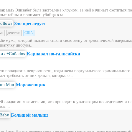
 как мать Элизабет была застрелена клоуном, за ней начинает охотиться п
ные тайны и понимает: убийца в м...
Зло преследует
ма
детектив
США
ьбе мужа, который пытается спасти свою жену от демонической одержимос
катулку диббука...
Карнавал по-галисийски
то попадают в неприятности, когда жена португальского криминального 
ет требовать от них деньги, которые о...
Мороженщик
й сладкими лакомствами, что приводит к ужасающим последствиям и по
ок....
Большой малыш