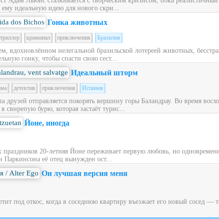
ст Адам Льюис сталкивается с творческим кризисом, пока реалистичный
 ему идеальную идею для нового скри...
Гонка животных
триллер
криминал
приключения
Бразилия
ем, вдохновлённом нелегальной бразильской лотереей животных, бесст
льную гонку, чтобы спасти свою сест...
Идеальный шторм
ама
детектив
приключения
Испания
ппа друзей отправляется покорять вершину горы Баландрау. Во время вос
 свирепую бурю, которая застаёт турис...
Йоне, иногда
х праздников 20‑летняя Йоне переживает первую любовь, но одновременн
и Паркинсона её отец вынужден ост...
Он лучшая версия меня
ит под откос, когда в соседнюю квартиру въезжает его новый сосед — то