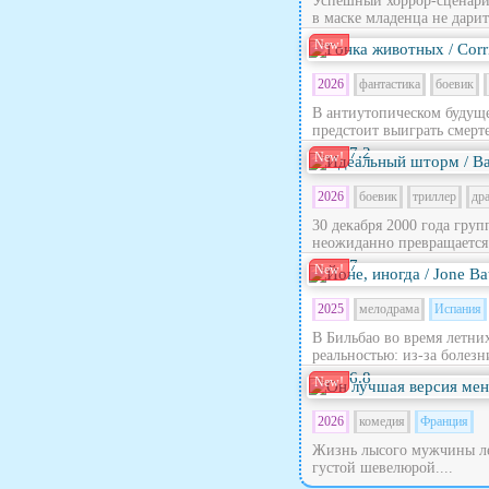
Успешный хоррор-сценари
в маске младенца не дарит
New!
2026
фантастика
боевик
В антиутопическом будущ
предстоит выиграть смерте
7.2
New!
2026
боевик
триллер
др
30 декабря 2000 года гру
неожиданно превращается в
7
New!
2025
мелодрама
Испания
В Бильбао во время летни
реальностью: из‑за болезн
6.8
New!
2026
комедия
Франция
Жизнь лысого мужчины лет
густой шевелюрой....