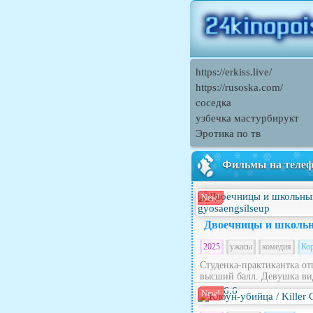
https://erkiss.live/
https://rusoska.com/
соседка
узбечка мастурбирукт
Эротика по тв
Фильмы на теле
New!
Двоечницы и школьн
2025
ужасы
комедия
Ко
Студенка-практикантка от
высший балл. Девушка вид
6.6
New!