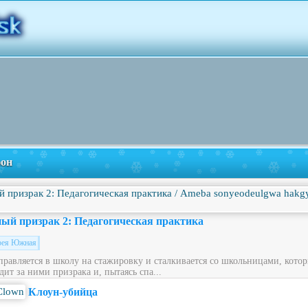
фон
ый призрак 2: Педагогическая практика
рея Южная
правляется в школу на стажировку и сталкивается со школьницами, кото
ит за ними призрака и, пытаясь спа...
Клоун-убийца