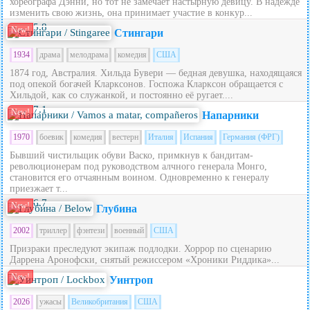
хореографа Дэнни, но тот не замечает настырную девицу. В надежде
изменить свою жизнь, она принимает участие в конкур...
5.8
New!
Стингари
1934
драма
мелодрама
комедия
США
1874 год, Австралия. Хильда Бувери — бедная девушка, находящаяся
под опекой богачей Кларксонов. Госпожа Кларксон обращается с
Хильдой, как со служанкой, и постоянно её ругает....
7.1
New!
Напарники
1970
боевик
комедия
вестерн
Италия
Испания
Германия (ФРГ)
Бывший чистильщик обуви Васко, примкнув к бандитам-
революционерам под руководством алчного генерала Монго,
становится его отчаянным воином. Одновременно к генералу
приезжает т...
6.7
New!
Глубина
2002
триллер
фэнтези
военный
США
Призраки преследуют экипаж подлодки. Хоррор по сценарию
Даррена Аронофски, снятый режиссером «Хроники Риддика»...
New!
Уинтроп
2026
ужасы
Великобритания
США