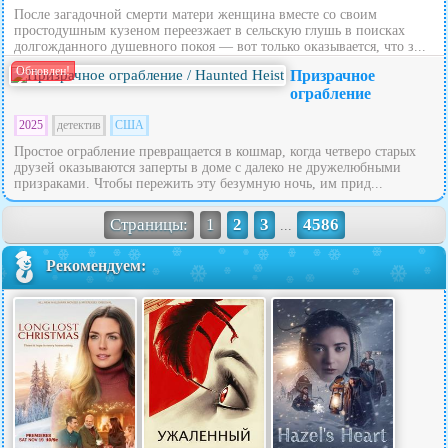
После загадочной смерти матери женщина вместе со своим
простодушным кузеном переезжает в сельскую глушь в поисках
долгожданного душевного покоя — вот только оказывается, что з...
Обновлен!
Призрачное
ограбление
2025
детектив
США
Простое ограбление превращается в кошмар, когда четверо старых
друзей оказываются заперты в доме с далеко не дружелюбными
призраками. Чтобы пережить эту безумную ночь, им прид...
Страницы:
1
2
3
4586
...
Рекомендуем: