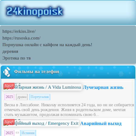
https://erkiss.live/
https://rusoska.com/
Порнушка онлайн с кайфом на каждый день!
деревня
Эротика по тв
Фильмы на телефон
6.4
New!
Лучезарная жизнь
2025
драма
Португалия
Весна в Лиссабоне. Николау исполняется 24 года, но он не собирается
отмечать свой день рождения. Живя в родительском доме, мечтая
стать музыкантом, продолжая вспоминать свою б...
5.5
New!
Аварийный выход
2025
Испания