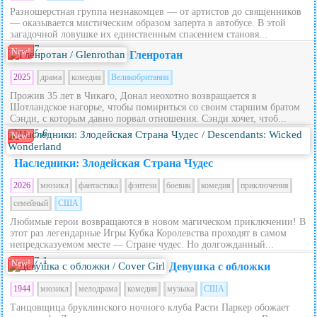
Разношерстная группа незнакомцев — от артистов до священников
— оказывается мистическим образом заперта в автобусе. В этой
загадочной ловушке их единственным спасением становя...
7
New!
Гленротан
2025
драма
комедия
Великобритания
Прожив 35 лет в Чикаго, Донал неохотно возвращается в
Шотландское нагорье, чтобы помириться со своим старшим братом
Сэнди, с которым давно порвал отношения. Сэнди хочет, чтоб...
5.6
New!
Наследники: Злодейская Страна Чудес
2026
мюзикл
фантастика
фэнтези
боевик
комедия
приключения
семейный
США
Любимые герои возвращаются в новом магическом приключении! В
этот раз легендарные Игры Кубка Королевства проходят в самом
непредсказуемом месте — Стране чудес. Но долгожданный...
7.1
New!
Девушка с обложки
1944
мюзикл
мелодрама
комедия
музыка
США
Танцовщица бруклинского ночного клуба Расти Паркер обожает