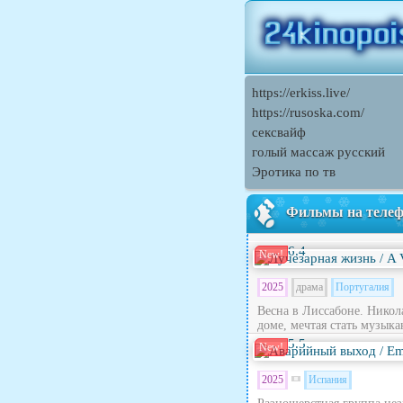
https://erkiss.live/
https://rusoska.com/
сексвайф
голый массаж русский
Эротика по тв
Фильмы на теле
6.4
New!
2025
драма
Португалия
Весна в Лиссабоне. Никола
доме, мечтая стать музыка
5.5
New!
2025
Испания