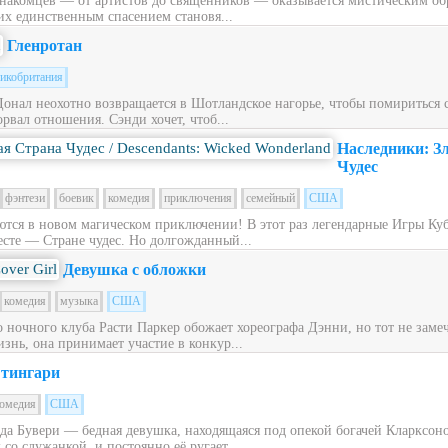
накомцев — от артистов до священников — оказывается мистическим обра
их единственным спасением становя...
Гленротан
икобритания
Донал неохотно возвращается в Шотландское нагорье, чтобы помириться
рвал отношения. Сэнди хочет, чтоб...
Наследники: З
Чудес
фэнтези
боевик
комедия
приключения
семейный
США
ся в новом магическом приключении! В этот раз легендарные Игры Куб
сте — Стране чудес. Но долгожданный...
Девушка с обложки
комедия
музыка
США
ночного клуба Расти Паркер обожает хореографа Дэнни, но тот не заме
знь, она принимает участие в конкур...
тингари
омедия
США
ьда Бувери — бедная девушка, находящаяся под опекой богачей Кларксон
со служанкой, и постоянно её ругает....