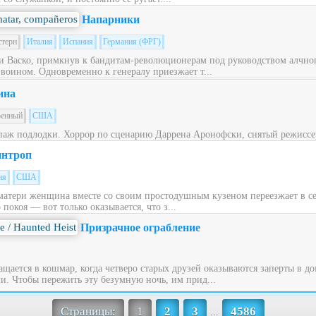
Напарники
стерн
Италия
Испания
Германия (ФРГ)
 Васко, примкнув к бандитам-революционерам под руководством алчног
 воином. Одновременно к генералу приезжает т...
ина
оенный
США
паж подлодки. Хоррор по сценарию Даррена Аронофски, снятый режиссе
нтроп
ия
США
матери женщина вместе со своим простодушным кузеном переезжает в с
окоя — вот только оказывается, что з...
Призрачное ограбление
щается в кошмар, когда четверо старых друзей оказываются заперты в до
. Чтобы пережить эту безумную ночь, им прид...
Страницы:
1
2
3
4586
...