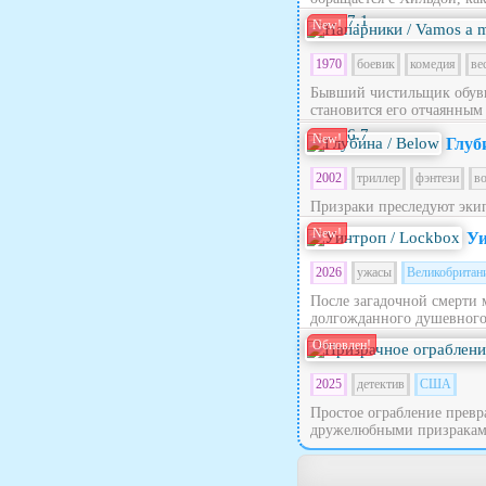
7.1
New!
1970
боевик
комедия
ве
Бывший чистильщик обуви
становится его отчаянным
6.7
New!
Глуб
2002
триллер
фэнтези
в
Призраки преследуют эки
New!
Уи
2026
ужасы
Великобритан
После загадочной смерти 
долгожданного душевного п
Обновлен!
2025
детектив
США
Простое ограбление превра
дружелюбными призраками