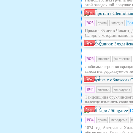
Разношерстная группа нез
этой загадочной ловушке 
7
New!
2025
драма
комедия
Вел
Прожив 35 лет в Чикаго, 
Сэнди, с которым давно по
5.6
New!
2026
мюзикл
фантастика
Любимые герои возвращают
самом непредсказуемом ме
7.1
New!
1944
мюзикл
мелодрама
Танцовщица бруклинского 
надежде изменить свою жи
5.8
New!
С
1934
драма
мелодрама
к
1874 год, Австралия. Хил
обращается с Хильдой, как 