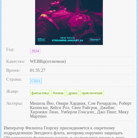
Год:
2024
Качество:
WEBRip(отличное)
Время:
01:35:27
Страна:
США
Жанр:
фантастика
боевик
драма
приключения
Актеры:
Мишель Йео, Омари Хардвик, Сэм Ричардсон, Роберт
Казински, Кейси Рол, Свен Райгрок, Джеймс
Хироюки Лиао, Умберли Гонсалес, Джо Пинг, Мику
Мартино
Император Филиппа Георгиу присоединяется к секретному
подразделению Звездного флота, которому поручено защищать
Объединенную федерацию планет, и сталкивается лицом к лицу