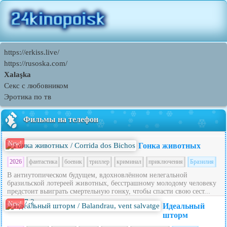
https://erkiss.live/
https://rusoska.com/
Xalaşka
Секс с любовником
Эротика по тв
Фильмы на телефон
New!
Гонка животных
2026
фантастика
боевик
триллер
криминал
приключения
Бразилия
В антиутопическом будущем, вдохновлённом нелегальной
бразильской лотереей животных, бесстрашному молодому человеку
предстоит выиграть смертельную гонку, чтобы спасти свою сест...
7.2
New!
Идеальный
шторм