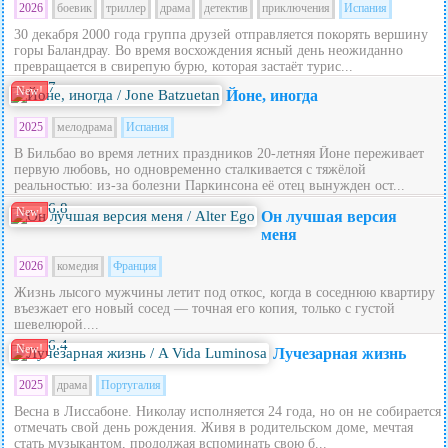
2026
боевик
триллер
драма
детектив
приключения
Испания
30 декабря 2000 года группа друзей отправляется покорять вершину
горы Баландрау. Во время восхождения ясный день неожиданно
превращается в свирепую бурю, которая застаёт турис...
7
New!
Йоне, иногда
2025
мелодрама
Испания
В Бильбао во время летних праздников 20‑летняя Йоне переживает
первую любовь, но одновременно сталкивается с тяжёлой
реальностью: из‑за болезни Паркинсона её отец вынужден ост...
6.8
New!
Он лучшая версия
меня
2026
комедия
Франция
Жизнь лысого мужчины летит под откос, когда в соседнюю квартиру
въезжает его новый сосед — точная его копия, только с густой
шевелюрой....
6.4
New!
Лучезарная жизнь
2025
драма
Португалия
Весна в Лиссабоне. Николау исполняется 24 года, но он не собирается
отмечать свой день рождения. Живя в родительском доме, мечтая
стать музыкантом, продолжая вспоминать свою б...