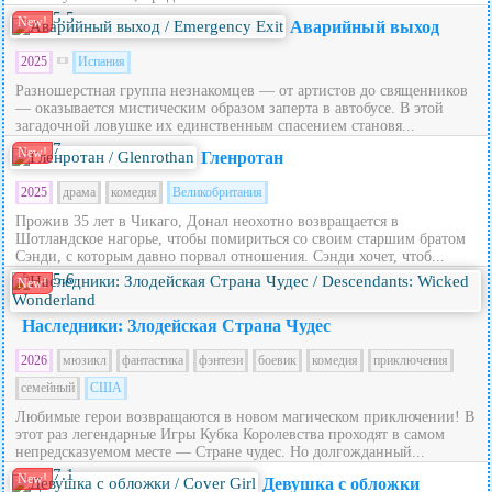
5.5
New!
Аварийный выход
2025
Испания
Разношерстная группа незнакомцев — от артистов до священников
— оказывается мистическим образом заперта в автобусе. В этой
загадочной ловушке их единственным спасением становя...
7
New!
Гленротан
2025
драма
комедия
Великобритания
Прожив 35 лет в Чикаго, Донал неохотно возвращается в
Шотландское нагорье, чтобы помириться со своим старшим братом
Сэнди, с которым давно порвал отношения. Сэнди хочет, чтоб...
5.6
New!
Наследники: Злодейская Страна Чудес
2026
мюзикл
фантастика
фэнтези
боевик
комедия
приключения
семейный
США
Любимые герои возвращаются в новом магическом приключении! В
этот раз легендарные Игры Кубка Королевства проходят в самом
непредсказуемом месте — Стране чудес. Но долгожданный...
7.1
New!
Девушка с обложки