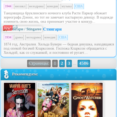
1944
мюзикл
мелодрама
комедия
музыка
США
Танцовщица бруклинского ночного клуба Расти Паркер обожает
хореографа Дэнни, но тот не замечает настырную девицу. В надежде
изменить свою жизнь, она принимает участие в конкур...
5.8
New!
Стингари
1934
драма
мелодрама
комедия
США
1874 год, Австралия. Хильда Бувери — бедная девушка, находящаяся
под опекой богачей Кларксонов. Госпожа Кларксон обращается с
Хильдой, как со служанкой, и постоянно её ругает....
Страницы:
1
2
3
4586
...
Рекомендуем: