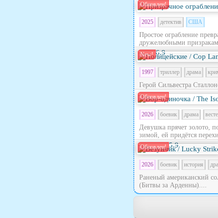
Обновлен!
2025
детектив
США
Простое ограбление превра
дружелюбными призраками
6.9
New!
1997
триллер
драма
кри
Герой Сильвестра Сталлон
Обновлен!
2026
боевик
драма
вест
Девушка прячет золото, п
зимой, ей придётся перехи
5.9
Обновлен!
2026
боевик
история
др
Раненый американский сол
(Битвы за Арденны)....