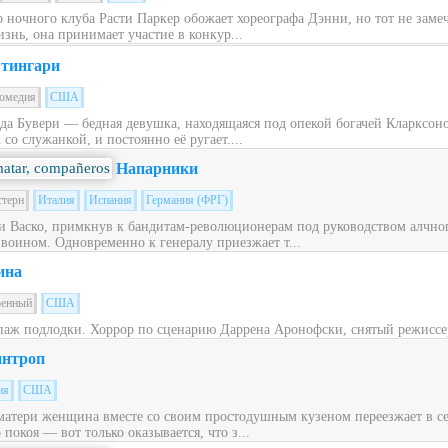
ночного клуба Расти Паркер обожает хореографа Дэнни, но тот не заме
знь, она принимает участие в конкур...
тингари
омедия
США
ьда Бувери — бедная девушка, находящаяся под опекой богачей Кларксон
со служанкой, и постоянно её ругает....
Напарники
стерн
Италия
Испания
Германия (ФРГ)
 Васко, примкнув к бандитам-революционерам под руководством алчног
 воином. Одновременно к генералу приезжает т...
ина
оенный
США
паж подлодки. Хоррор по сценарию Даррена Аронофски, снятый режиссе
нтроп
ия
США
матери женщина вместе со своим простодушным кузеном переезжает в с
окоя — вот только оказывается, что з...