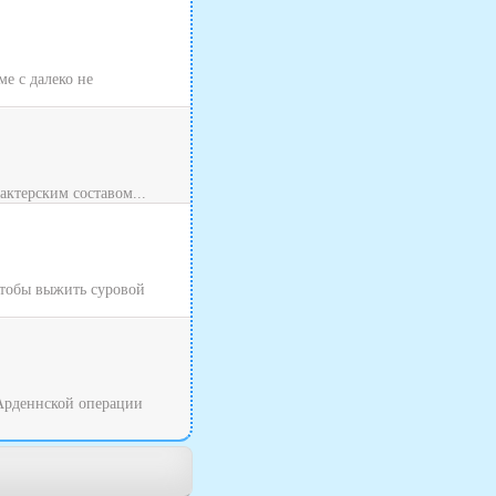
ме с далеко не
актерским составом...
Чтобы выжить суровой
 Арденнской операции