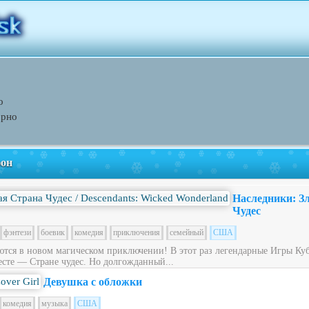
о
орно
фон
Наследники: З
Чудес
фэнтези
боевик
комедия
приключения
семейный
США
ся в новом магическом приключении! В этот раз легендарные Игры Куб
сте — Стране чудес. Но долгожданный...
Девушка с обложки
комедия
музыка
США