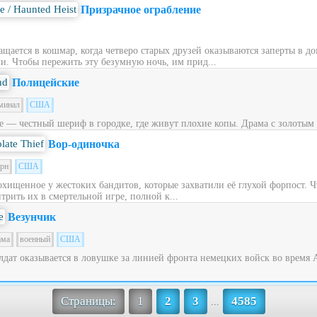
Призрачное ограбление
щается в кошмар, когда четверо старых друзей оказываются заперты в до
. Чтобы пережить эту безумную ночь, им прид...
Полицейские
минал
США
е — честный шериф в городке, где живут плохие копы. Драма с золотым 
Вор-одиночка
ерн
США
охищенное у жестоких бандитов, которые захватили её глухой форпост. 
трить их в смертельной игре, полной к...
Везунчик
ама
военный
США
дат оказывается в ловушке за линией фронта немецких войск во время
Страницы:
1
2
3
4585
...