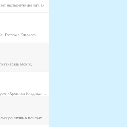
чает настырную девицу. В
ов. Госпожа Кларксон
о генерала Монго,
ром «Хроники Риддика»...
ельскую глушь в поисках