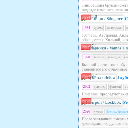
Танцовщица бруклинского 
надежде изменить свою жи
5.8
New!
С
1934
драма
мелодрама
к
1874 год, Австралия. Хил
обращается с Хильдой, как 
7.1
New!
1970
боевик
комедия
ве
Бывший чистильщик обуви
становится его отчаянным
6.7
New!
Глуб
2002
триллер
фэнтези
в
Призраки преследуют эки
New!
Уи
2026
ужасы
Великобритан
После загадочной смерти 
долгожданного душевного п