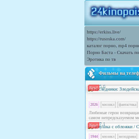
https://erkiss.live/
https://rusoska.com/
каталог порно, mp4 порн
Порно Баcта - Скачать п
Эротика по тв
Фильмы на теле
5.6
New!
2026
мюзикл
фантастика
Любимые герои возвращают
самом непредсказуемом ме
7.1
New!
1944
мюзикл
мелодрама