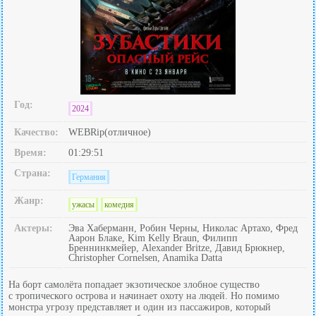
Год:
2024
Качество:
WEBRip(отличное)
Время:
01:29:51
Страна:
Германия
Жанр:
ужасы
комедия
Актеры:
Эва Хаберманн, Робин Черны, Николас Артахо, Фред
Аарон Блаке, Kim Kelly Braun, Филипп
Бреннинкмейер, Alexander Britze, Давид Брюкнер,
Christopher Cornelsen, Anamika Datta
На борт самолёта попадает экзотическое злобное существо
с тропического острова и начинает охоту на людей. Но помимо
монстра угрозу представляет и один из пассажиров, который