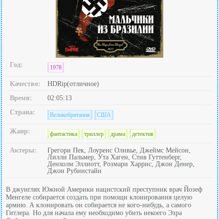
Год:
1978
Качество:
HDRip(отличное)
Время:
02:05:13
Страна:
Великобритания
США
Жанр:
фантастика
триллер
драма
детектив
Актеры:
Грегори Пек, Лоуренс Оливье, Джеймс Мейсон,
Лилли Пальмер, Ута Хаген, Стив Гуттенберг,
Денхолм Эллиотт, Розмари Харрис, Джон Денер,
Джон Рубинстайн
В джунглях Южной Америки нацистский преступник врач Йозеф
Менгеле собирается создать при помощи клонирования целую
армию. А клонировать он собирается не кого-нибудь, а самого
Гитлера. Но для начала ему необходимо убить некоего Эзра