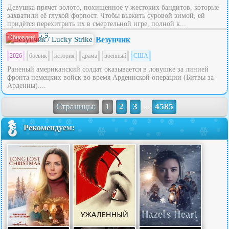
Девушка прячет золото, похищенное у жестоких бандитов, которые
захватили её глухой форпост. Чтобы выжить суровой зимой, ей
придётся перехитрить их в смертельной игре, полной к...
5.9
Обновлен!
Везунчик
2026
боевик
история
драма
военный
США
Раненый американский солдат оказывается в ловушке за линией
фронта немецких войск во время Арденнской операции (Битвы за
Арденны)....
Страницы:
1
2
3
4585
...
Рекомендуем: