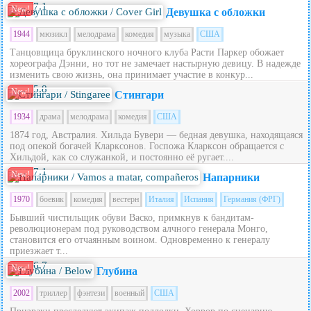
7.1
New!
Девушка с обложки
1944
мюзикл
мелодрама
комедия
музыка
США
Танцовщица бруклинского ночного клуба Расти Паркер обожает
хореографа Дэнни, но тот не замечает настырную девицу. В надежде
изменить свою жизнь, она принимает участие в конкур...
5.8
New!
Стингари
1934
драма
мелодрама
комедия
США
1874 год, Австралия. Хильда Бувери — бедная девушка, находящаяся
под опекой богачей Кларксонов. Госпожа Кларксон обращается с
Хильдой, как со служанкой, и постоянно её ругает....
7.1
New!
Напарники
1970
боевик
комедия
вестерн
Италия
Испания
Германия (ФРГ)
Бывший чистильщик обуви Васко, примкнув к бандитам-
революционерам под руководством алчного генерала Монго,
становится его отчаянным воином. Одновременно к генералу
приезжает т...
6.7
New!
Глубина
2002
триллер
фэнтези
военный
США