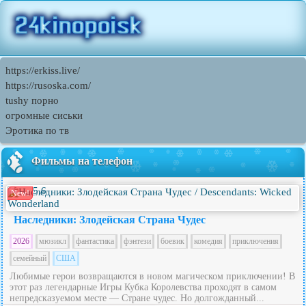
https://erkiss.live/
https://rusoska.com/
tushy порно
огромные сиськи
Эротика по тв
Фильмы на телефон
5.6
New!
Наследники: Злодейская Страна Чудес
2026
мюзикл
фантастика
фэнтези
боевик
комедия
приключения
семейный
США
Любимые герои возвращаются в новом магическом приключении! В
этот раз легендарные Игры Кубка Королевства проходят в самом
непредсказуемом месте — Стране чудес. Но долгожданный...