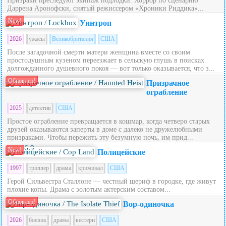
Призраки преследуют экипаж подлодки. Хоррор по сценарию
Даррена Аронофски, снятый режиссером «Хроники Риддика»...
New!
Уинтроп
2026
ужасы
Великобритания
США
После загадочной смерти матери женщина вместе со своим
простодушным кузеном переезжает в сельскую глушь в поисках
долгожданного душевного покоя — вот только оказывается, что з...
Обновлен!
Призрачное
ограбление
2025
детектив
США
Простое ограбление превращается в кошмар, когда четверо старых
друзей оказываются заперты в доме с далеко не дружелюбными
призраками. Чтобы пережить эту безумную ночь, им прид...
6.9
New!
Полицейские
1997
триллер
драма
криминал
США
Герой Сильвестра Сталлоне — честный шериф в городке, где живут
плохие копы. Драма с золотым актерским составом...
Обновлен!
Вор-одиночка
2026
боевик
драма
вестерн
США