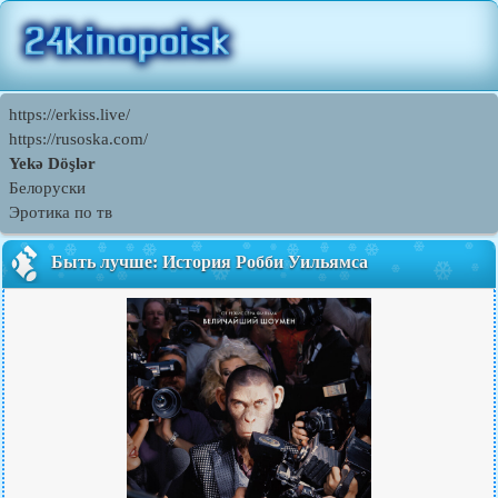
https://erkiss.live/
https://rusoska.com/
Yekə Döşlər
Белоруски
Эротика по тв
Быть лучше: История Робби Уильямса