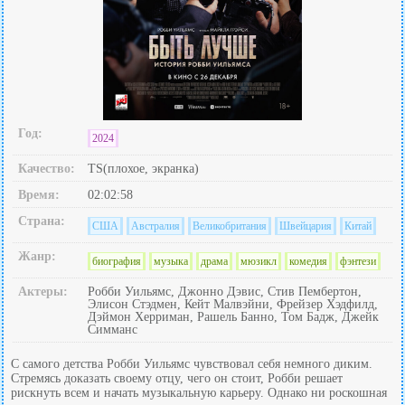
Год:
2024
Качество:
TS(плохое, экранка)
Время:
02:02:58
Страна:
США
Австралия
Великобритания
Швейцария
Китай
Жанр:
биография
музыка
драма
мюзикл
комедия
фэнтези
Актеры:
Робби Уильямс, Джонно Дэвис, Стив Пембертон,
Элисон Стэдмен, Кейт Малвэйни, Фрейзер Хэдфилд,
Дэймон Херриман, Рашель Банно, Том Бадж, Джейк
Симманс
С самого детства Робби Уильямс чувствовал себя немного диким.
Стремясь доказать своему отцу, чего он стоит, Робби решает
рискнуть всем и начать музыкальную карьеру. Однако ни роскошная