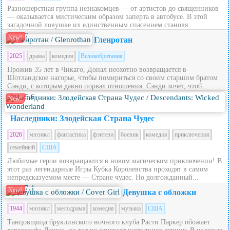
Разношерстная группа незнакомцев — от артистов до священников
— оказывается мистическим образом заперта в автобусе. В этой
загадочной ловушке их единственным спасением становя...
7
New!
Гленротан
2025
драма
комедия
Великобритания
Прожив 35 лет в Чикаго, Донал неохотно возвращается в
Шотландское нагорье, чтобы помириться со своим старшим братом
Сэнди, с которым давно порвал отношения. Сэнди хочет, чтоб...
5.6
New!
Наследники: Злодейская Страна Чудес
2026
мюзикл
фантастика
фэнтези
боевик
комедия
приключения
семейный
США
Любимые герои возвращаются в новом магическом приключении! В
этот раз легендарные Игры Кубка Королевства проходят в самом
непредсказуемом месте — Стране чудес. Но долгожданный...
7.1
New!
Девушка с обложки
1944
мюзикл
мелодрама
комедия
музыка
США
Танцовщица бруклинского ночного клуба Расти Паркер обожает