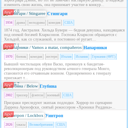
хореографа Дэнни, но тот не замечает настырную девицу. В надежде
изменить свою жизнь, она принимает участие в конкур...
5.8
New!
Стингари
1934
драма
мелодрама
комедия
США
1874 год, Австралия. Хильда Бувери — бедная девушка, находящаяся
под опекой богачей Кларксонов. Госпожа Кларксон обращается с
Хильдой, как со служанкой, и постоянно её ругает....
7.1
New!
Напарники
1970
боевик
комедия
вестерн
Италия
Испания
Германия (ФРГ)
Бывший чистильщик обуви Васко, примкнув к бандитам-
революционерам под руководством алчного генерала Монго,
становится его отчаянным воином. Одновременно к генералу
приезжает т...
6.7
New!
Глубина
2002
триллер
фэнтези
военный
США
Призраки преследуют экипаж подлодки. Хоррор по сценарию
Даррена Аронофски, снятый режиссером «Хроники Риддика»...
New!
Уинтроп
2026
ужасы
Великобритания
США