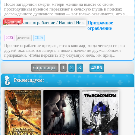
После загадочной смерти матери женщина вместе со своим
простодушным кузеном переезжает в сельскую глушь в поисках
долгожданного душевного покоя — вот только оказывается, что з...
Обновлен!
Призрачное
ограбление
2025
детектив
США
Простое ограбление превращается в кошмар, когда четверо старых
друзей оказываются заперты в доме с далеко не дружелюбными
призраками. Чтобы пережить эту безумную ночь, им прид...
Страницы:
1
2
3
4586
...
Рекомендуем: