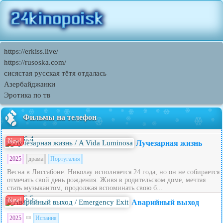
https://erkiss.live/
https://rusoska.com/
сисястая русская тётя отдалась
Азербайджанки
Эротика по тв
Фильмы на телефон
6.4
New!
Лучезарная жизнь
2025
драма
Португалия
Весна в Лиссабоне. Николау исполняется 24 года, но он не собирается
отмечать свой день рождения. Живя в родительском доме, мечтая
стать музыкантом, продолжая вспоминать свою б...
5.5
New!
Аварийный выход
2025
Испания