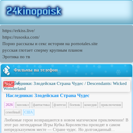
https://erkiss.live/
https://rusoska.com/
Порно рассказы и секс истории на pornotales.site
русская глотает сперму крупным планом
Эротика по тв
Фильмы на телефон
5.6
New!
Наследники: Злодейская Страна Чудес
2026
мюзикл
фантастика
фэнтези
боевик
комедия
приключения
семейный
США
Любимые герои возвращаются в новом магическом приключении! В
этот раз легендарные Игры Кубка Королевства проходят в самом
непредсказуемом месте — Стране чудес. Но долгожданный...