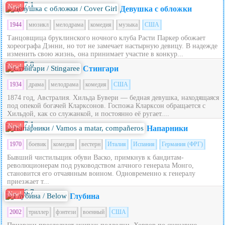
7.1
New!
Девушка с обложки
1944
мюзикл
мелодрама
комедия
музыка
США
Танцовщица бруклинского ночного клуба Расти Паркер обожает
хореографа Дэнни, но тот не замечает настырную девицу. В надежде
изменить свою жизнь, она принимает участие в конкур...
5.8
New!
Стингари
1934
драма
мелодрама
комедия
США
1874 год, Австралия. Хильда Бувери — бедная девушка, находящаяся
под опекой богачей Кларксонов. Госпожа Кларксон обращается с
Хильдой, как со служанкой, и постоянно её ругает....
7.1
New!
Напарники
1970
боевик
комедия
вестерн
Италия
Испания
Германия (ФРГ)
Бывший чистильщик обуви Васко, примкнув к бандитам-
революционерам под руководством алчного генерала Монго,
становится его отчаянным воином. Одновременно к генералу
приезжает т...
6.7
New!
Глубина
2002
триллер
фэнтези
военный
США