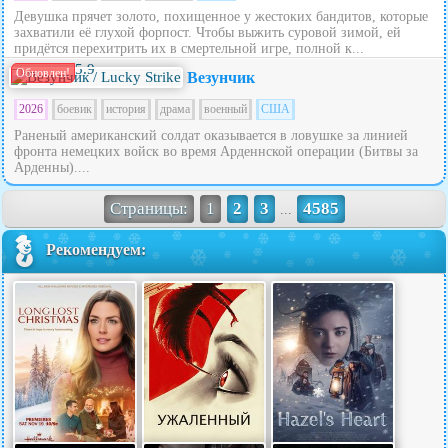
Девушка прячет золото, похищенное у жестоких бандитов, которые
захватили её глухой форпост. Чтобы выжить суровой зимой, ей
придётся перехитрить их в смертельной игре, полной к...
5.9
Обновлен!
Везунчик
2026
боевик
история
драма
военный
США
Раненый американский солдат оказывается в ловушке за линией
фронта немецких войск во время Арденнской операции (Битвы за
Арденны)....
Страницы:
1
2
3
4585
...
Рекомендуем: