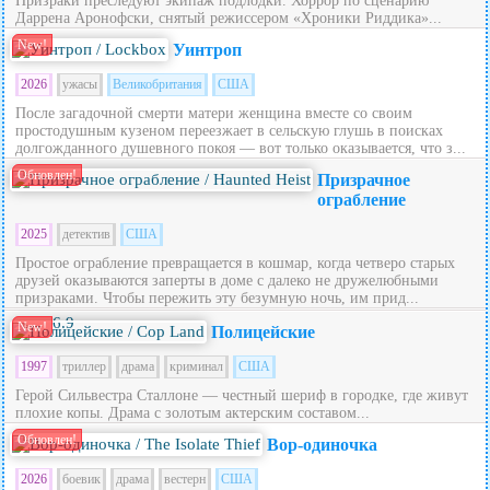
Призраки преследуют экипаж подлодки. Хоррор по сценарию
Даррена Аронофски, снятый режиссером «Хроники Риддика»...
New!
Уинтроп
2026
ужасы
Великобритания
США
После загадочной смерти матери женщина вместе со своим
простодушным кузеном переезжает в сельскую глушь в поисках
долгожданного душевного покоя — вот только оказывается, что з...
Обновлен!
Призрачное
ограбление
2025
детектив
США
Простое ограбление превращается в кошмар, когда четверо старых
друзей оказываются заперты в доме с далеко не дружелюбными
призраками. Чтобы пережить эту безумную ночь, им прид...
6.9
New!
Полицейские
1997
триллер
драма
криминал
США
Герой Сильвестра Сталлоне — честный шериф в городке, где живут
плохие копы. Драма с золотым актерским составом...
Обновлен!
Вор-одиночка
2026
боевик
драма
вестерн
США