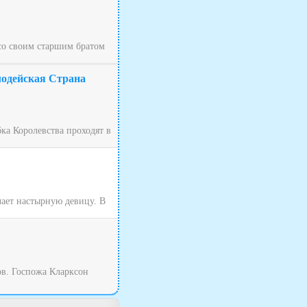
 со своим старшим братом
лодейская Страна
ка Королевства проходят в
чает настырную девицу. В
ов. Госпожа Кларксон