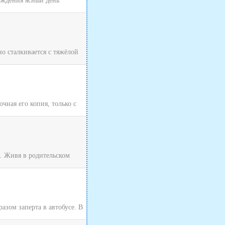
хождения ясный день
о сталкивается с тяжёлой
чная его копия, только с
я. Живя в родительском
зом заперта в автобусе. В