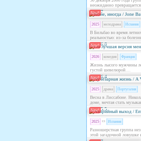
30 декабря 2000 года гру
неожиданно превращается в
7
New!
2025
мелодрама
Испания
В Бильбао во время летни
реальностью: из‑за болезн
6.8
New!
2026
комедия
Франция
Жизнь лысого мужчины лет
густой шевелюрой....
6.4
New!
2025
драма
Португалия
Весна в Лиссабоне. Никола
доме, мечтая стать музыка
5.5
New!
2025
Испания
Разношерстная группа нез
этой загадочной ловушке 