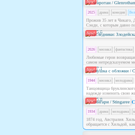
7
New!
2025
драма
комедия
Вел
Прожив 35 лет в Чикаго, 
Сэнди, с которым давно по
5.6
New!
2026
мюзикл
фантастика
Любимые герои возвращают
самом непредсказуемом ме
7.1
New!
1944
мюзикл
мелодрама
Танцовщица бруклинского 
надежде изменить свою жи
5.8
New!
С
1934
драма
мелодрама
к
1874 год, Австралия. Хил
обращается с Хильдой, как 