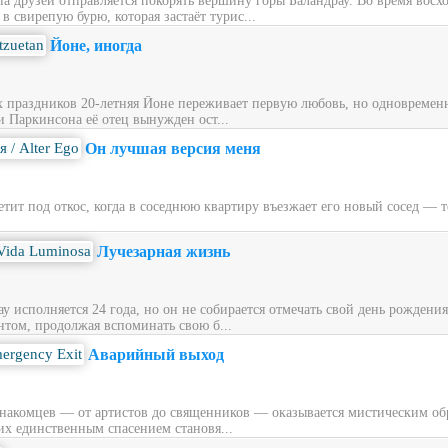
ппа друзей отправляется покорять вершину горы Баландрау. Во время вос
 свирепую бурю, которая застаёт турис...
Йоне, иногда
х праздников 20‑летняя Йоне переживает первую любовь, но одновременн
и Паркинсона её отец вынужден ост...
Он лучшая версия меня
ит под откос, когда в соседнюю квартиру въезжает его новый сосед — то
Лучезарная жизнь
у исполняется 24 года, но он не собирается отмечать свой день рождени
нтом, продолжая вспоминать свою б...
Аварийный выход
накомцев — от артистов до священников — оказывается мистическим обра
их единственным спасением становя...