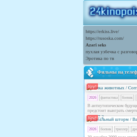
https://erkiss.live/
https://rusoska.com/
Azəri seks
пухлая узбечка с разгов
Эротика по тв
Фильмы на теле
New!
2026
фантастика
боевик
В антиутопическом будущ
предстоит выиграть смерте
7.2
New!
2026
боевик
триллер
др