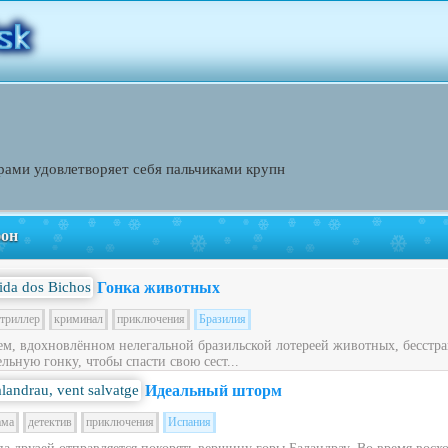
орами удовлетворяет себя пальчиками крупн
фон
Гонка животных
триллер
криминал
приключения
Бразилия
ем, вдохновлённом нелегальной бразильской лотереей животных, бесст
льную гонку, чтобы спасти свою сест...
Идеальный шторм
ама
детектив
приключения
Испания