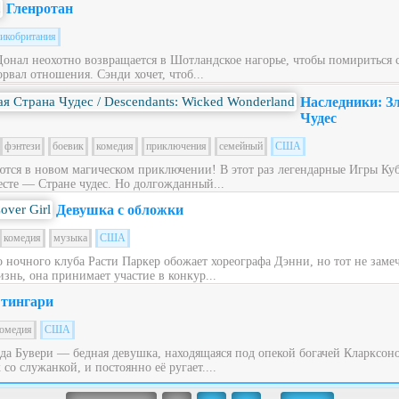
Гленротан
икобритания
Донал неохотно возвращается в Шотландское нагорье, чтобы помириться
рвал отношения. Сэнди хочет, чтоб...
Наследники: З
Чудес
фэнтези
боевик
комедия
приключения
семейный
США
ся в новом магическом приключении! В этот раз легендарные Игры Куб
сте — Стране чудес. Но долгожданный...
Девушка с обложки
комедия
музыка
США
ночного клуба Расти Паркер обожает хореографа Дэнни, но тот не заме
знь, она принимает участие в конкур...
тингари
омедия
США
ьда Бувери — бедная девушка, находящаяся под опекой богачей Кларксон
со служанкой, и постоянно её ругает....