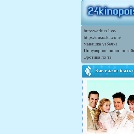
https://erkiss.live/
https://rusoska.com/
манашка узбечка
Популярное порно онлай
Эротика по тв
Как важно быть 