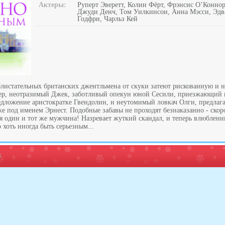
Актеры:
Руперт Эверетт, Колин Фёрт, Фрэнсис О’Коннор
Джуди Денч, Том Уилкинсон, Анна Мэсси, Эдв
Годфри, Чарльз Кей
 блистательных британских джентльмена от скуки затеют рискованную и 
ер, неотразимый Джек, заботливый опекун юной Сесили, приезжающий 
едложение аристократке Гвендолин, и неутомимый ловкач Олги, предлаг
е под именем Эрнест. Подобные забавы не проходят безнаказанно - скор
ся один и тот же мужчина! Назревает жуткий скандал, и теперь влюблен
 хоть иногда быть серьезным...
: