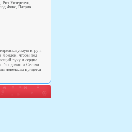
, Риз Уизерспун,
ард Фокс, Патрик
непредсказуемую игру в
в Лондон, чтобы под
ающий руку и сердце
о Гвендолин и Сесили
ным ловеласам придется