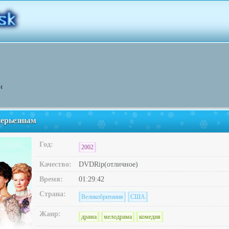
н
серьезным
Год:
2002
Качество:
DVDRip(отличное)
Время:
01:29:42
Страна:
Великобритания
США
Жанр:
драма
мелодрама
комедия