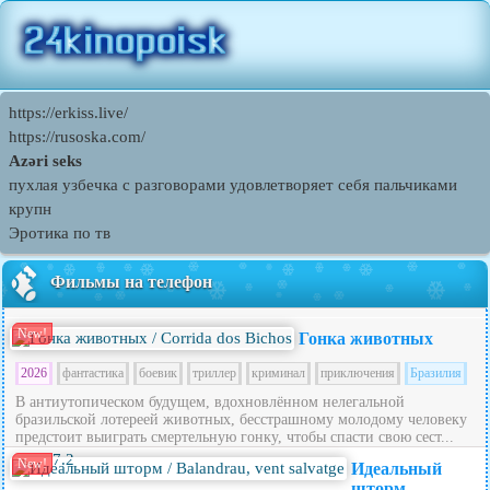
https://erkiss.live/
https://rusoska.com/
Azəri seks
пухлая узбечка с разговорами удовлетворяет себя пальчиками
крупн
Эротика по тв
Фильмы на телефон
New!
Гонка животных
2026
фантастика
боевик
триллер
криминал
приключения
Бразилия
В антиутопическом будущем, вдохновлённом нелегальной
бразильской лотереей животных, бесстрашному молодому человеку
предстоит выиграть смертельную гонку, чтобы спасти свою сест...
7.2
New!
Идеальный
шторм