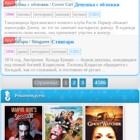
7.1
New!
Девушка с обложки
1944
мюзикл
мелодрама
комедия
музыка
США
Танцовщица бруклинского ночного клуба Расти Паркер обожает
хореографа Дэнни, но тот не замечает настырную девицу. В надежде
изменить свою жизнь, она принимает участие в конкур...
5.8
New!
Стингари
1934
драма
мелодрама
комедия
США
1874 год, Австралия. Хильда Бувери — бедная девушка, находящаяся
под опекой богачей Кларксонов. Госпожа Кларксон обращается с
Хильдой, как со служанкой, и постоянно её ругает....
Страницы:
1
2
3
4586
...
Рекомендуем: