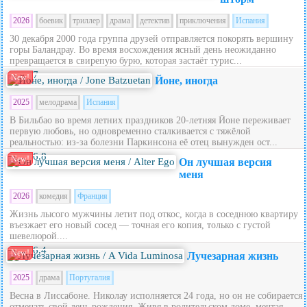
2026
боевик
триллер
драма
детектив
приключения
Испания
30 декабря 2000 года группа друзей отправляется покорять вершину
горы Баландрау. Во время восхождения ясный день неожиданно
превращается в свирепую бурю, которая застаёт турис...
7
New!
Йоне, иногда
2025
мелодрама
Испания
В Бильбао во время летних праздников 20‑летняя Йоне переживает
первую любовь, но одновременно сталкивается с тяжёлой
реальностью: из‑за болезни Паркинсона её отец вынужден ост...
6.8
New!
Он лучшая версия
меня
2026
комедия
Франция
Жизнь лысого мужчины летит под откос, когда в соседнюю квартиру
въезжает его новый сосед — точная его копия, только с густой
шевелюрой....
6.4
New!
Лучезарная жизнь
2025
драма
Португалия
Весна в Лиссабоне. Николау исполняется 24 года, но он не собирается
отмечать свой день рождения. Живя в родительском доме, мечтая