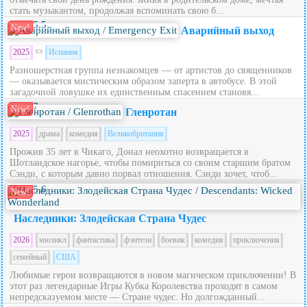
стать музыкантом, продолжая вспоминать свою б...
5.5
New!
Аварийный выход
2025
Испания
Разношерстная группа незнакомцев — от артистов до священников
— оказывается мистическим образом заперта в автобусе. В этой
загадочной ловушке их единственным спасением становя...
7
New!
Гленротан
2025
драма
комедия
Великобритания
Прожив 35 лет в Чикаго, Донал неохотно возвращается в
Шотландское нагорье, чтобы помириться со своим старшим братом
Сэнди, с которым давно порвал отношения. Сэнди хочет, чтоб...
5.6
New!
Наследники: Злодейская Страна Чудес
2026
мюзикл
фантастика
фэнтези
боевик
комедия
приключения
семейный
США
Любимые герои возвращаются в новом магическом приключении! В
этот раз легендарные Игры Кубка Королевства проходят в самом
непредсказуемом месте — Стране чудес. Но долгожданный...