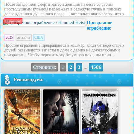
После загадочной смерти матери женщина вместе со своим
простодушным кузеном переезжает в сельскую глушь в поисках
долгожданного душевного покоя — вот только оказывается, что з...
Обновлен!
Призрачное
ограбление
2025
детектив
США
Простое ограбление превращается в кошмар, когда четверо старых
друзей оказываются заперты в доме с далеко не дружелюбными
призраками. Чтобы пережить эту безумную ночь, им прид...
Страницы:
1
2
3
4586
...
Рекомендуем: