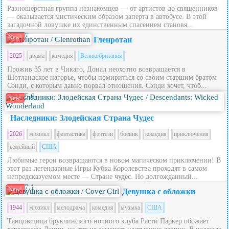
Разношерстная группа незнакомцев — от артистов до священников
— оказывается мистическим образом заперта в автобусе. В этой
загадочной ловушке их единственным спасением становя...
7
New!
Гленротан
2025
драма
комедия
Великобритания
Прожив 35 лет в Чикаго, Донал неохотно возвращается в
Шотландское нагорье, чтобы помириться со своим старшим братом
Сэнди, с которым давно порвал отношения. Сэнди хочет, чтоб...
5.6
New!
Наследники: Злодейская Страна Чудес
2026
мюзикл
фантастика
фэнтези
боевик
комедия
приключения
семейный
США
Любимые герои возвращаются в новом магическом приключении! В
этот раз легендарные Игры Кубка Королевства проходят в самом
непредсказуемом месте — Стране чудес. Но долгожданный...
7.1
New!
Девушка с обложки
1944
мюзикл
мелодрама
комедия
музыка
США
Танцовщица бруклинского ночного клуба Расти Паркер обожает