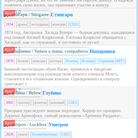
хореографа Дэнни, но тот не замечает настырную девицу. В надежде
изменить свою жизнь, она принимает участие в конкур...
5.8
New!
Стингари
1934
драма
мелодрама
комедия
США
1874 год, Австралия. Хильда Бувери — бедная девушка, находящаяся
под опекой богачей Кларксонов. Госпожа Кларксон обращается с
Хильдой, как со служанкой, и постоянно её ругает....
7.1
New!
Напарники
1970
боевик
комедия
вестерн
Италия
Испания
Германия (ФРГ)
Бывший чистильщик обуви Васко, примкнув к бандитам-
революционерам под руководством алчного генерала Монго,
становится его отчаянным воином. Одновременно к генералу
приезжает т...
6.7
New!
Глубина
2002
триллер
фэнтези
военный
США
Призраки преследуют экипаж подлодки. Хоррор по сценарию
Даррена Аронофски, снятый режиссером «Хроники Риддика»...
New!
Уинтроп
2026
ужасы
Великобритания
США