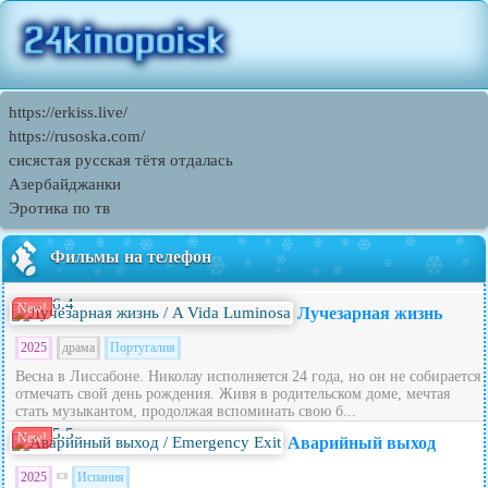
https://erkiss.live/
https://rusoska.com/
сисястая русская тётя отдалась
Азербайджанки
Эротика по тв
Фильмы на телефон
6.4
New!
Лучезарная жизнь
2025
драма
Португалия
Весна в Лиссабоне. Николау исполняется 24 года, но он не собирается
отмечать свой день рождения. Живя в родительском доме, мечтая
стать музыкантом, продолжая вспоминать свою б...
5.5
New!
Аварийный выход
2025
Испания