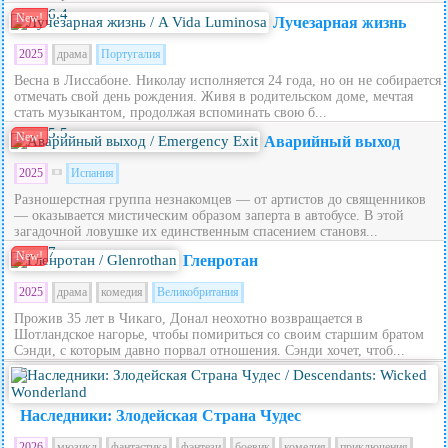
6.4
New!
Лучезарная жизнь
2025
драма
Португалия
Весна в Лиссабоне. Николау исполняется 24 года, но он не собирается
отмечать свой день рождения. Живя в родительском доме, мечтая
стать музыкантом, продолжая вспоминать свою б...
5.5
New!
Аварийный выход
2025
Испания
Разношерстная группа незнакомцев — от артистов до священников
— оказывается мистическим образом заперта в автобусе. В этой
загадочной ловушке их единственным спасением становя...
7
New!
Гленротан
2025
драма
комедия
Великобритания
Прожив 35 лет в Чикаго, Донал неохотно возвращается в
Шотландское нагорье, чтобы помириться со своим старшим братом
Сэнди, с которым давно порвал отношения. Сэнди хочет, чтоб...
5.6
Наследники: Злодейская Страна Чудес
2026
мюзикл
фантастика
фэнтези
боевик
комедия
приключения