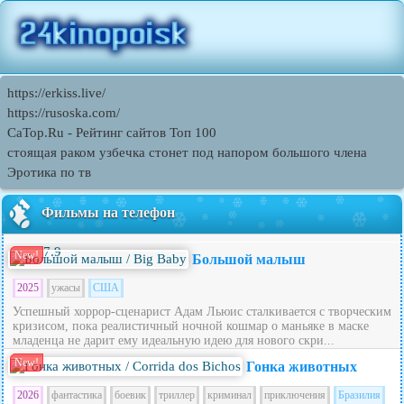
https://erkiss.live/
https://rusoska.com/
CaTop.Ru - Рейтинг сайтов Toп 100
стоящая раком узбечка стонет под напором большого члена
Эротика по тв
Фильмы на телефон
7.9
New!
Большой малыш
2025
ужасы
США
Успешный хоррор-сценарист Адам Льюис сталкивается с творческим
кризисом, пока реалистичный ночной кошмар о маньяке в маске
младенца не дарит ему идеальную идею для нового скри...
New!
Гонка животных
2026
фантастика
боевик
триллер
криминал
приключения
Бразилия