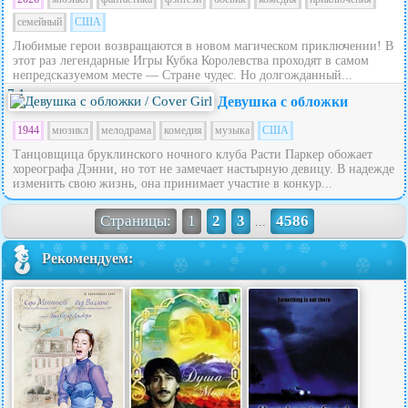
семейный
США
Любимые герои возвращаются в новом магическом приключении! В
этот раз легендарные Игры Кубка Королевства проходят в самом
непредсказуемом месте — Стране чудес. Но долгожданный...
7.1
Девушка с обложки
1944
мюзикл
мелодрама
комедия
музыка
США
Танцовщица бруклинского ночного клуба Расти Паркер обожает
хореографа Дэнни, но тот не замечает настырную девицу. В надежде
изменить свою жизнь, она принимает участие в конкур...
Страницы:
1
2
3
4586
...
Рекомендуем: