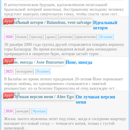
В антиутопическом будущем, вдохновлённом нелегальной
бразильской лотереей животных, бесстрашному молодому человеку
предстоит выиграть смертельную гонку, чтобы спасти свою сест...
7.2
New!
Идеальный
шторм
2026
боевик
триллер
драма
детектив
приключения
Испания
30 декабря 2000 года группа друзей отправляется покорять вершину
горы Баландрау. Во время восхождения ясный день неожиданно
превращается в свирепую бурю, которая застаёт турис...
7
New!
Йоне, иногда
2025
мелодрама
Испания
В Бильбао во время летних праздников 20‑летняя Йоне переживает
первую любовь, но одновременно сталкивается с тяжёлой
реальностью: из‑за болезни Паркинсона её отец вынужден ост...
6.8
New!
Он лучшая версия
меня
2026
комедия
Франция
Жизнь лысого мужчины летит под откос, когда в соседнюю квартиру
въезжает его новый сосед — точная его копия, только с густой
шевелюрой....