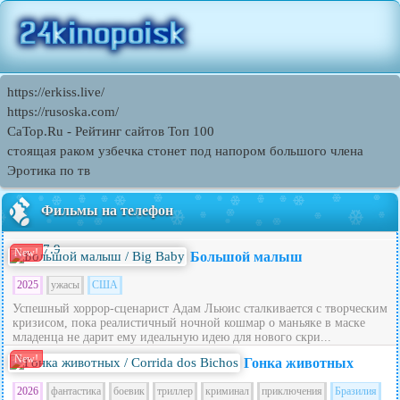
https://erkiss.live/
https://rusoska.com/
CaTop.Ru - Рейтинг сайтов Toп 100
стоящая раком узбечка стонет под напором большого члена
Эротика по тв
Фильмы на телефон
7.9
New!
Большой малыш
2025
ужасы
США
Успешный хоррор-сценарист Адам Льюис сталкивается с творческим
кризисом, пока реалистичный ночной кошмар о маньяке в маске
младенца не дарит ему идеальную идею для нового скри...
New!
Гонка животных
2026
фантастика
боевик
триллер
криминал
приключения
Бразилия