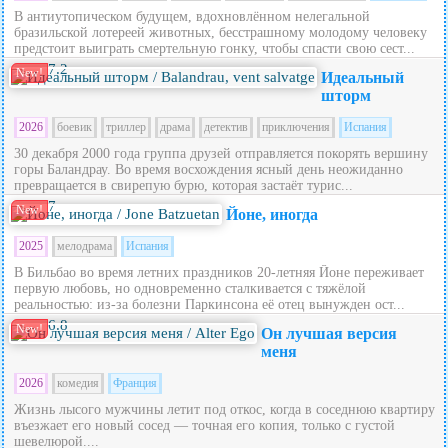
В антиутопическом будущем, вдохновлённом нелегальной
бразильской лотереей животных, бесстрашному молодому человеку
предстоит выиграть смертельную гонку, чтобы спасти свою сест...
7.2
New!
Идеальный
шторм
2026
боевик
триллер
драма
детектив
приключения
Испания
30 декабря 2000 года группа друзей отправляется покорять вершину
горы Баландрау. Во время восхождения ясный день неожиданно
превращается в свирепую бурю, которая застаёт турис...
7
New!
Йоне, иногда
2025
мелодрама
Испания
В Бильбао во время летних праздников 20‑летняя Йоне переживает
первую любовь, но одновременно сталкивается с тяжёлой
реальностью: из‑за болезни Паркинсона её отец вынужден ост...
6.8
New!
Он лучшая версия
меня
2026
комедия
Франция
Жизнь лысого мужчины летит под откос, когда в соседнюю квартиру
въезжает его новый сосед — точная его копия, только с густой
шевелюрой....