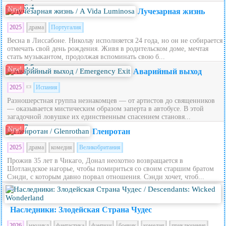
6.4
New!
Лучезарная жизнь
2025
драма
Португалия
Весна в Лиссабоне. Николау исполняется 24 года, но он не собирается
отмечать свой день рождения. Живя в родительском доме, мечтая
стать музыкантом, продолжая вспоминать свою б...
5.5
New!
Аварийный выход
2025
Испания
Разношерстная группа незнакомцев — от артистов до священников
— оказывается мистическим образом заперта в автобусе. В этой
загадочной ловушке их единственным спасением становя...
7
New!
Гленротан
2025
драма
комедия
Великобритания
Прожив 35 лет в Чикаго, Донал неохотно возвращается в
Шотландское нагорье, чтобы помириться со своим старшим братом
Сэнди, с которым давно порвал отношения. Сэнди хочет, чтоб...
5.6
Наследники: Злодейская Страна Чудес
2026
мюзикл
фантастика
фэнтези
боевик
комедия
приключения