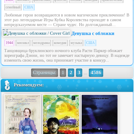
семейный
США
Любимые герои возвращаются в новом магическом приключении! В
этот раз легендарные Игры Кубка Королевства проходят в самом
непредсказуемом месте — Стране чудес. Но долгожданный...
7.1
Девушка с обложки
1944
мюзикл
мелодрама
комедия
музыка
США
Танцовщица бруклинского ночного клуба Расти Паркер обожает
хореографа Дэнни, но тот не замечает настырную девицу. В надежде
изменить свою жизнь, она принимает участие в конкур...
Страницы:
1
2
3
4586
...
Рекомендуем: