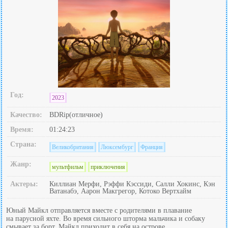
Год:
2023
Качество:
BDRip(отличное)
Время:
01:24:23
Страна:
Великобритания
Люксембург
Франция
Жанр:
мультфильм
приключения
Актеры:
Киллиан Мерфи, Рэффи Кэссиди, Салли Хокинс, Кэн
Ватанабэ, Аарон Макгрегор, Котоко Вертхайм
Юный Майкл отправляется вместе с родителями в плавание
на парусной яхте. Во время сильного шторма мальчика и собаку
смывает за борт. Майкл приходит в себя на острове,