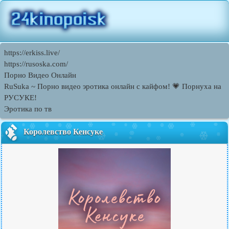
https://erkiss.live/
https://rusoska.com/
Порно Видео Онлайн
RuSuka ~ Порно видео эротика онлайн с кайфом! 💗 Порнуха на
РУСУКЕ!
Эротика по тв
Королевство Кенсуке