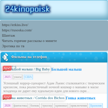
https://erkiss.live/
https://rusoska.com/
Шантаж
Читать горячие рассказы о минете
Эротика по тв
Фильмы на телефон
7.9
New!
Большой малыш
2025
ужасы
США
Успешный хоррор-сценарист Адам Льюис сталкивается с творческим
кризисом, пока реалистичный ночной кошмар о маньяке в маске
младенца не дарит ему идеальную идею для нового скри...
New!
Гонка животных
2026
фантастика
боевик
триллер
криминал
приключения
Бразилия