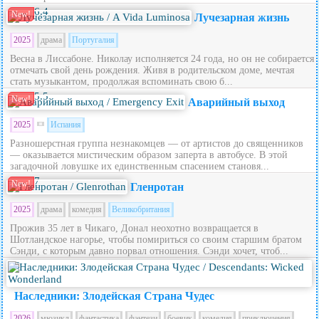
6.4
New!
Лучезарная жизнь
2025
драма
Португалия
Весна в Лиссабоне. Николау исполняется 24 года, но он не собирается
отмечать свой день рождения. Живя в родительском доме, мечтая
стать музыкантом, продолжая вспоминать свою б...
5.5
New!
Аварийный выход
2025
Испания
Разношерстная группа незнакомцев — от артистов до священников
— оказывается мистическим образом заперта в автобусе. В этой
загадочной ловушке их единственным спасением становя...
7
New!
Гленротан
2025
драма
комедия
Великобритания
Прожив 35 лет в Чикаго, Донал неохотно возвращается в
Шотландское нагорье, чтобы помириться со своим старшим братом
Сэнди, с которым давно порвал отношения. Сэнди хочет, чтоб...
5.6
Наследники: Злодейская Страна Чудес
2026
мюзикл
фантастика
фэнтези
боевик
комедия
приключения