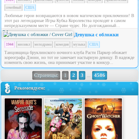
семейный
США
Любимые герои возвращаются в новом магическом приключении! В
этот раз легендарные Игры Кубка Королевства проходят в самом
непредсказуемом месте — Стране чудес. Но долгожданный...
7.1
Девушка с обложки
1944
мюзикл
мелодрама
комедия
музыка
США
Танцовщица бруклинского ночного клуба Расти Паркер обожает
хореографа Дэнни, но тот не замечает настырную девицу. В надежде
изменить свою жизнь, она принимает участие в конкур...
Страницы:
1
2
3
4586
...
Рекомендуем: