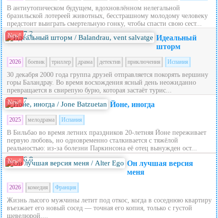
В антиутопическом будущем, вдохновлённом нелегальной
бразильской лотереей животных, бесстрашному молодому человеку
предстоит выиграть смертельную гонку, чтобы спасти свою сест...
7.2
New!
Идеальный
шторм
2026
боевик
триллер
драма
детектив
приключения
Испания
30 декабря 2000 года группа друзей отправляется покорять вершину
горы Баландрау. Во время восхождения ясный день неожиданно
превращается в свирепую бурю, которая застаёт турис...
7
New!
Йоне, иногда
2025
мелодрама
Испания
В Бильбао во время летних праздников 20‑летняя Йоне переживает
первую любовь, но одновременно сталкивается с тяжёлой
реальностью: из‑за болезни Паркинсона её отец вынужден ост...
6.8
New!
Он лучшая версия
меня
2026
комедия
Франция
Жизнь лысого мужчины летит под откос, когда в соседнюю квартиру
въезжает его новый сосед — точная его копия, только с густой
шевелюрой....