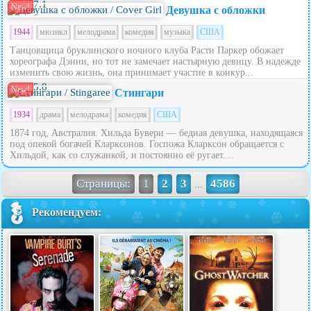
7.1
New!
Девушка с обложки
1944
мюзикл
мелодрама
комедия
музыка
США
Танцовщица бруклинского ночного клуба Расти Паркер обожает
хореографа Дэнни, но тот не замечает настырную девицу. В надежде
изменить свою жизнь, она принимает участие в конкур...
5.8
New!
Стингари
1934
драма
мелодрама
комедия
США
1874 год, Австралия. Хильда Бувери — бедная девушка, находящаяся
под опекой богачей Кларксонов. Госпожа Кларксон обращается с
Хильдой, как со служанкой, и постоянно её ругает....
Страницы:
1
2
3
4586
...
Рекомендуем: