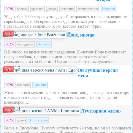
2026
боевик
триллер
драма
детектив
приключения
Испания
30 декабря 2000 года группа друзей отправляется покорять вершину
горы Баландрау. Во время восхождения ясный день неожиданно
превращается в свирепую бурю, которая застаёт турис...
7
New!
Йоне, иногда
2025
мелодрама
Испания
В Бильбао во время летних праздников 20‑летняя Йоне переживает
первую любовь, но одновременно сталкивается с тяжёлой
реальностью: из‑за болезни Паркинсона её отец вынужден ост...
6.8
New!
Он лучшая версия
меня
2026
комедия
Франция
Жизнь лысого мужчины летит под откос, когда в соседнюю квартиру
въезжает его новый сосед — точная его копия, только с густой
шевелюрой....
6.4
New!
Лучезарная жизнь
2025
драма
Португалия
Весна в Лиссабоне. Николау исполняется 24 года, но он не собирается
отмечать свой день рождения. Живя в родительском доме, мечтая