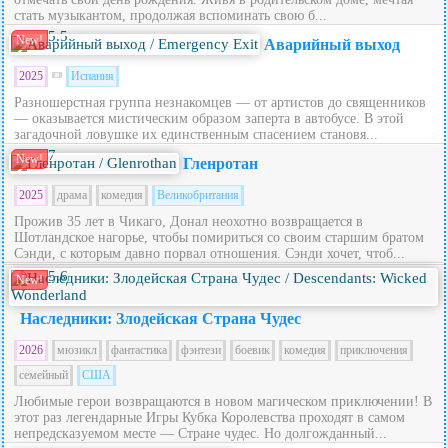
стать музыкантом, продолжая вспоминать свою б...
5.5
New!
Аварийный выход
2025
Испания
Разношерстная группа незнакомцев — от артистов до священников
— оказывается мистическим образом заперта в автобусе. В этой
загадочной ловушке их единственным спасением становя...
7
New!
Гленротан
2025
драма
комедия
Великобритания
Прожив 35 лет в Чикаго, Донал неохотно возвращается в
Шотландское нагорье, чтобы помириться со своим старшим братом
Сэнди, с которым давно порвал отношения. Сэнди хочет, чтоб...
5.6
New!
Наследники: Злодейская Страна Чудес
2026
мюзикл
фантастика
фэнтези
боевик
комедия
приключения
семейный
США
Любимые герои возвращаются в новом магическом приключении! В
этот раз легендарные Игры Кубка Королевства проходят в самом
непредсказуемом месте — Стране чудес. Но долгожданный...