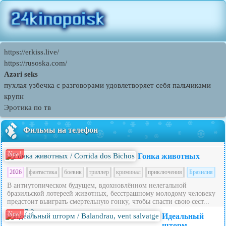
https://erkiss.live/
https://rusoska.com/
Azəri seks
пухлая узбечка с разговорами удовлетворяет себя пальчиками
крупн
Эротика по тв
Фильмы на телефон
New!
Гонка животных
2026
фантастика
боевик
триллер
криминал
приключения
Бразилия
В антиутопическом будущем, вдохновлённом нелегальной
бразильской лотереей животных, бесстрашному молодому человеку
предстоит выиграть смертельную гонку, чтобы спасти свою сест...
7.2
New!
Идеальный
шторм