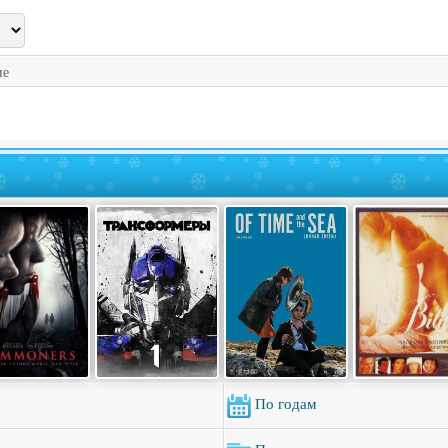
ие
По годам