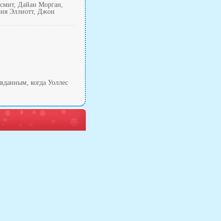
рсмит, Дайан Морган,
рия Эллиотт, Джон
авданным, когда Уоллес