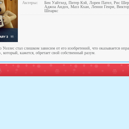
Актеры:
Бен Уайтхед, Питер Кэй, Лорен Пател, Рис Ше
Аджоа Андох, Мазз Кхан, Ленни Генри, Викто
Шпаркс
о Уоллес стал слишком зависим от его изобретений, что оказывается опр
, который, кажется, обретает свой собственный разум.
: