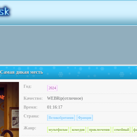
 Самая дикая месть
Год:
2024
Качество:
WEBRip(отличное)
Время:
01:16:17
Страна:
Великобритания
Франция
Жанр:
мультфильм
комедия
приключения
семейный
фа