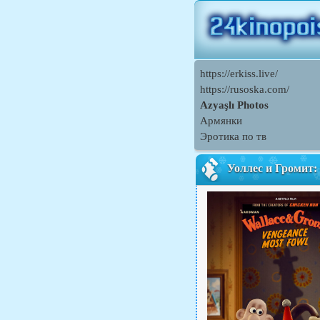
https://erkiss.live/
https://rusoska.com/
Azyaşlı Photos
Армянки
Эротика по тв
Уоллес и Громит: