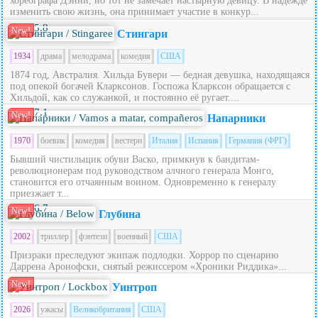
хореографа Дэнни, но тот не замечает настырную девицу. В надежде
изменить свою жизнь, она принимает участие в конкур...
5.8
New!
Стингари
1934
драма
мелодрама
комедия
США
1874 год, Австралия. Хильда Бувери — бедная девушка, находящаяся
под опекой богачей Кларксонов. Госпожа Кларксон обращается с
Хильдой, как со служанкой, и постоянно её ругает....
7.1
New!
Напарники
1970
боевик
комедия
вестерн
Италия
Испания
Германия (ФРГ)
Бывший чистильщик обуви Васко, примкнув к бандитам-
революционерам под руководством алчного генерала Монго,
становится его отчаянным воином. Одновременно к генералу
приезжает т...
6.7
New!
Глубина
2002
триллер
фэнтези
военный
США
Призраки преследуют экипаж подлодки. Хоррор по сценарию
Даррена Аронофски, снятый режиссером «Хроники Риддика»...
New!
Уинтроп
2026
ужасы
Великобритания
США