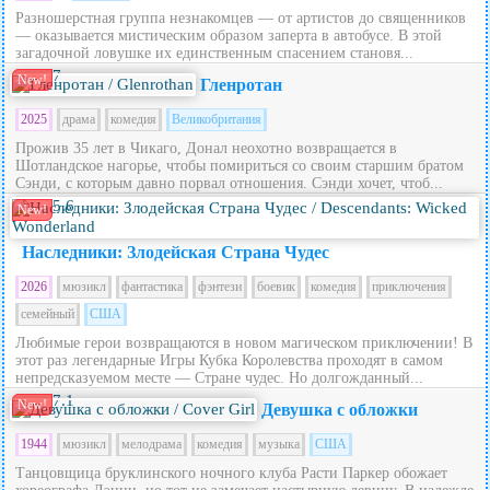
Разношерстная группа незнакомцев — от артистов до священников
— оказывается мистическим образом заперта в автобусе. В этой
загадочной ловушке их единственным спасением становя...
7
New!
Гленротан
2025
драма
комедия
Великобритания
Прожив 35 лет в Чикаго, Донал неохотно возвращается в
Шотландское нагорье, чтобы помириться со своим старшим братом
Сэнди, с которым давно порвал отношения. Сэнди хочет, чтоб...
5.6
New!
Наследники: Злодейская Страна Чудес
2026
мюзикл
фантастика
фэнтези
боевик
комедия
приключения
семейный
США
Любимые герои возвращаются в новом магическом приключении! В
этот раз легендарные Игры Кубка Королевства проходят в самом
непредсказуемом месте — Стране чудес. Но долгожданный...
7.1
New!
Девушка с обложки
1944
мюзикл
мелодрама
комедия
музыка
США
Танцовщица бруклинского ночного клуба Расти Паркер обожает