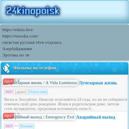
https://erkiss.live/
https://rusoska.com/
сисястая русская тётя отдалась
Азербайджанки
Эротика по тв
Фильмы на телефон
6.4
New!
Лучезарная жизнь
2025
драма
Португалия
Весна в Лиссабоне. Николау исполняется 24 года, но он не собирается
отмечать свой день рождения. Живя в родительском доме, мечтая
стать музыкантом, продолжая вспоминать свою б...
5.5
New!
Аварийный выход
2025
Испания