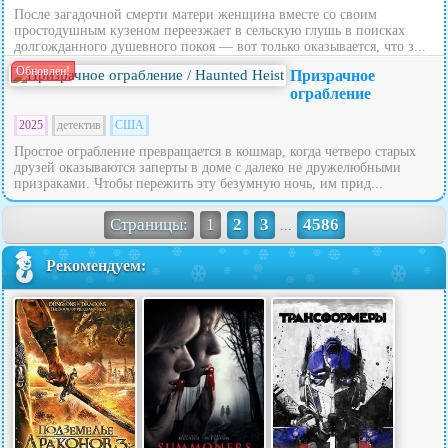
После загадочной смерти матери женщина вместе со своим
простодушным кузеном переезжает в сельскую глушь в поисках
долгожданного душевного покоя — вот только оказывается, что з...
Обновлен!
Призрачное
ограбление
2025
детектив
США
Простое ограбление превращается в кошмар, когда четверо старых
друзей оказываются заперты в доме с далеко не дружелюбными
призраками. Чтобы пережить эту безумную ночь, им прид...
Страницы:
1
2
3
4586
...
Рекомендуем: