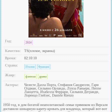
Год:
2024
Качество:
TS(плохое, экранка)
Время:
02:10:10
Страна:
Италия
Франция
Жанр:
фэнтези
драма
Актеры:
Челесте Далла Порта, Стефания Сандрелли, Гари
Олдман, Сильвио Орландо, Луиза Раньери, Пеппе
Ланцетта, Изабелла Феррари, Сильвия Дегранди,
Лоренцо Глейзес, Daniele Rienzo
1950 год, в дом богатой неаполитанской семьи прямиком из Версаля
доставили шикарную карету-кровать для младенца, который вот-вот