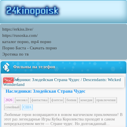
https://erkiss.live/
https://rusoska.com/
каталог порно, mp4 порно
Порно Баcта - Скачать порно
Эротика по тв
Фильмы на телефон
5.6
New!
Наследники: Злодейская Страна Чудес
2026
мюзикл
фантастика
фэнтези
боевик
комедия
приключения
семейный
США
Любимые герои возвращаются в новом магическом приключении! В
этот раз легендарные Игры Кубка Королевства проходят в самом
непредсказуемом месте — Стране чудес. Но долгожданный...