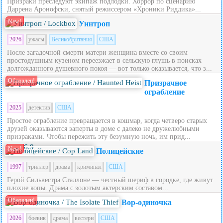
Призраки преследуют экипаж подлодки. Хоррор по сценарию
Даррена Аронофски, снятый режиссером «Хроники Риддика»...
New!
Уинтроп
2026
ужасы
Великобритания
США
После загадочной смерти матери женщина вместе со своим
простодушным кузеном переезжает в сельскую глушь в поисках
долгожданного душевного покоя — вот только оказывается, что з...
Обновлен!
Призрачное
ограбление
2025
детектив
США
Простое ограбление превращается в кошмар, когда четверо старых
друзей оказываются заперты в доме с далеко не дружелюбными
призраками. Чтобы пережить эту безумную ночь, им прид...
6.9
New!
Полицейские
1997
триллер
драма
криминал
США
Герой Сильвестра Сталлоне — честный шериф в городке, где живут
плохие копы. Драма с золотым актерским составом...
Обновлен!
Вор-одиночка
2026
боевик
драма
вестерн
США