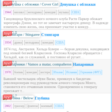
7.1
New!
Девушка с обложки
1944
мюзикл
мелодрама
комедия
музыка
США
Танцовщица бруклинского ночного клуба Расти Паркер обожает
хореографа Дэнни, но тот не замечает настырную девицу. В надежде
изменить свою жизнь, она принимает участие в конкур...
5.8
New!
Стингари
1934
драма
мелодрама
комедия
США
1874 год, Австралия. Хильда Бувери — бедная девушка, находящаяся
под опекой богачей Кларксонов. Госпожа Кларксон обращается с
Хильдой, как со служанкой, и постоянно её ругает....
7.1
New!
Напарники
1970
боевик
комедия
вестерн
Италия
Испания
Германия (ФРГ)
Бывший чистильщик обуви Васко, примкнув к бандитам-
революционерам под руководством алчного генерала Монго,
становится его отчаянным воином. Одновременно к генералу
приезжает т...
6.7
New!
Глубина
2002
триллер
фэнтези
военный
США