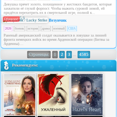
Девушка прячет золото, похищенное у жестоких бандитов, которые
захватили её глухой форпост. Чтобы выжить суровой зимой, ей
придётся перехитрить их в смертельной игре, полной к...
5.9
Обновлен!
Везунчик
2026
боевик
история
драма
военный
США
Раненый американский солдат оказывается в ловушке за линией
фронта немецких войск во время Арденнской операции (Битвы за
Арденны)....
Страницы:
1
2
3
4585
...
Рекомендуем: