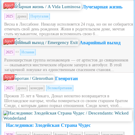
6.4
New!
Лучезарная жизнь
2025
драма
Португалия
Весна в Лиссабоне. Николау исполняется 24 года, но он не собирается
отмечать свой день рождения. Живя в родительском доме, мечтая
стать музыкантом, продолжая вспоминать свою б...
5.5
New!
Аварийный выход
2025
Испания
Разношерстная группа незнакомцев — от артистов до священников
— оказывается мистическим образом заперта в автобусе. В этой
загадочной ловушке их единственным спасением становя...
7
New!
Гленротан
2025
драма
комедия
Великобритания
Прожив 35 лет в Чикаго, Донал неохотно возвращается в
Шотландское нагорье, чтобы помириться со своим старшим братом
Сэнди, с которым давно порвал отношения. Сэнди хочет, чтоб...
5.6
Наследники: Злодейская Страна Чудес
2026
мюзикл
фантастика
фэнтези
боевик
комедия
приключения