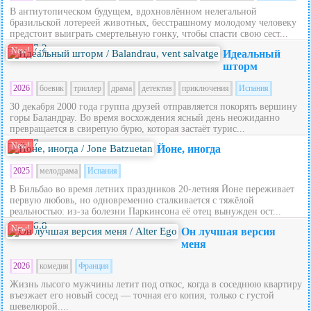
В антиутопическом будущем, вдохновлённом нелегальной
бразильской лотереей животных, бесстрашному молодому человеку
предстоит выиграть смертельную гонку, чтобы спасти свою сест...
7.2
New!
Идеальный
шторм
2026
боевик
триллер
драма
детектив
приключения
Испания
30 декабря 2000 года группа друзей отправляется покорять вершину
горы Баландрау. Во время восхождения ясный день неожиданно
превращается в свирепую бурю, которая застаёт турис...
7
New!
Йоне, иногда
2025
мелодрама
Испания
В Бильбао во время летних праздников 20‑летняя Йоне переживает
первую любовь, но одновременно сталкивается с тяжёлой
реальностью: из‑за болезни Паркинсона её отец вынужден ост...
6.8
New!
Он лучшая версия
меня
2026
комедия
Франция
Жизнь лысого мужчины летит под откос, когда в соседнюю квартиру
въезжает его новый сосед — точная его копия, только с густой
шевелюрой....