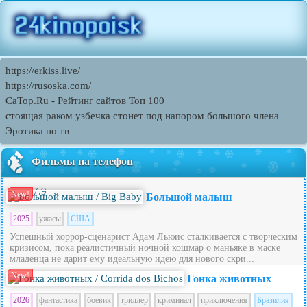
https://erkiss.live/
https://rusoska.com/
CaTop.Ru - Рейтинг сайтов Toп 100
стоящая раком узбечка стонет под напором большого члена
Эротика по тв
Фильмы на телефон
7.9
New!
Большой малыш
2025
ужасы
США
Успешный хоррор-сценарист Адам Льюис сталкивается с творческим
кризисом, пока реалистичный ночной кошмар о маньяке в маске
младенца не дарит ему идеальную идею для нового скри...
New!
Гонка животных
2026
фантастика
боевик
триллер
криминал
приключения
Бразилия