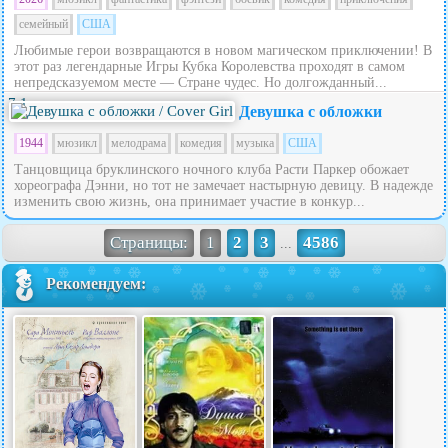
семейный
США
Любимые герои возвращаются в новом магическом приключении! В
этот раз легендарные Игры Кубка Королевства проходят в самом
непредсказуемом месте — Стране чудес. Но долгожданный...
7.1
Девушка с обложки
1944
мюзикл
мелодрама
комедия
музыка
США
Танцовщица бруклинского ночного клуба Расти Паркер обожает
хореографа Дэнни, но тот не замечает настырную девицу. В надежде
изменить свою жизнь, она принимает участие в конкур...
Страницы:
1
2
3
4586
...
Рекомендуем: