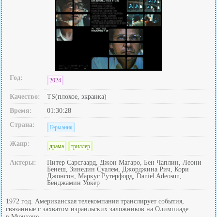
Год:
2024
Качество:
TS(плохое, экранка)
Время:
01:30:28
Страна:
Германия
Жанр:
драма
триллер
Актеры:
Питер Сарсгаард, Джон Магаро, Бен Чаплин, Леони
Бенеш, Зинедин Суалем, Джорджина Рич, Кори
Джонсон, Маркус Рутерфорд, Daniel Adeosun,
Бенджамин Уокер
1972 год. Американская телекомпания транслирует события,
связанные с захватом израильских заложников на Олимпиаде
в Мюнхене.