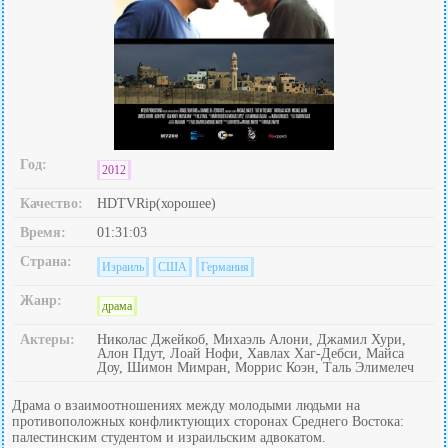
Год:
2012
Качество:
HDTVRip(хорошее)
Время:
01:31:03
Страна:
Израиль
США
Германия
Жанр:
драма
Актеры:
Николас Джейкоб, Михаэль Алони, Джамил Хури,
Алон Пдут, Лоай Нофи, Хавлах Хаг-Дебси, Майса
Доу, Шимон Мимран, Моррис Коэн, Таль Элимелеч
Драма о взаимоотношениях между молодыми людьми на
противоположных конфликтующих сторонах Среднего Востока:
палестинским студентом и израильским адвокатом.