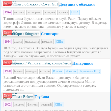
7.1
New!
Девушка с обложки
1944
мюзикл
мелодрама
комедия
музыка
США
Танцовщица бруклинского ночного клуба Расти Паркер обожает
хореографа Дэнни, но тот не замечает настырную девицу. В надежде
изменить свою жизнь, она принимает участие в конкур...
5.8
New!
Стингари
1934
драма
мелодрама
комедия
США
1874 год, Австралия. Хильда Бувери — бедная девушка, находящаяся
под опекой богачей Кларксонов. Госпожа Кларксон обращается с
Хильдой, как со служанкой, и постоянно её ругает....
7.1
New!
Напарники
1970
боевик
комедия
вестерн
Италия
Испания
Германия (ФРГ)
Бывший чистильщик обуви Васко, примкнув к бандитам-
революционерам под руководством алчного генерала Монго,
становится его отчаянным воином. Одновременно к генералу
приезжает т...
6.7
New!
Глубина
2002
триллер
фэнтези
военный
США