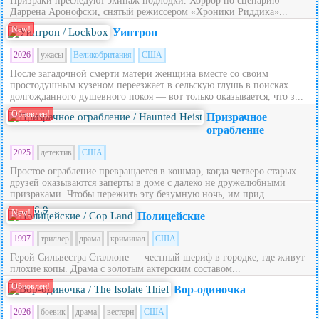
Призраки преследуют экипаж подлодки. Хоррор по сценарию
Даррена Аронофски, снятый режиссером «Хроники Риддика»...
New!
Уинтроп
2026
ужасы
Великобритания
США
После загадочной смерти матери женщина вместе со своим
простодушным кузеном переезжает в сельскую глушь в поисках
долгожданного душевного покоя — вот только оказывается, что з...
Обновлен!
Призрачное
ограбление
2025
детектив
США
Простое ограбление превращается в кошмар, когда четверо старых
друзей оказываются заперты в доме с далеко не дружелюбными
призраками. Чтобы пережить эту безумную ночь, им прид...
6.9
New!
Полицейские
1997
триллер
драма
криминал
США
Герой Сильвестра Сталлоне — честный шериф в городке, где живут
плохие копы. Драма с золотым актерским составом...
Обновлен!
Вор-одиночка
2026
боевик
драма
вестерн
США