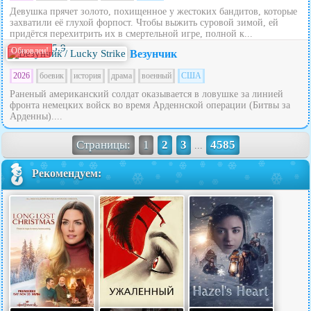
Девушка прячет золото, похищенное у жестоких бандитов, которые
захватили её глухой форпост. Чтобы выжить суровой зимой, ей
придётся перехитрить их в смертельной игре, полной к...
5.9
Обновлен!
Везунчик
2026
боевик
история
драма
военный
США
Раненый американский солдат оказывается в ловушке за линией
фронта немецких войск во время Арденнской операции (Битвы за
Арденны)....
Страницы:
1
2
3
4585
...
Рекомендуем: