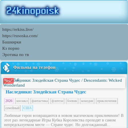
https://erkiss.live/
https://rusoska.com/
Башкирки
Кз порно
Эротика по тв
Фильмы на телефон
5.6
New!
Наследники: Злодейская Страна Чудес
2026
мюзикл
фантастика
фэнтези
боевик
комедия
приключения
семейный
США
Любимые герои возвращаются в новом магическом приключении! В
этот раз легендарные Игры Кубка Королевства проходят в самом
непредсказуемом месте — Стране чудес. Но долгожданный...