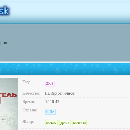
орно
Год:
2008
Качество:
HDRip(отличное)
Время:
02:10:43
Страна:
США
Жанр:
боевик
драма
военный