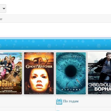
ие
По годам