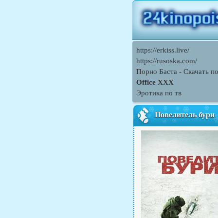
https://erkiss.live/
https://rusoska.com/
Порно Баcта - Скачать п
Office XXX
Эротика по тв
Повелитель бури