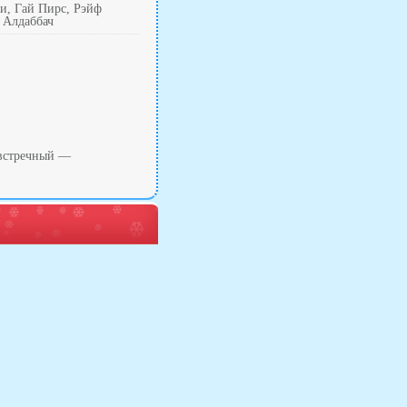
и, Гай Пирс, Рэйф
 Алдаббач
 встречный —