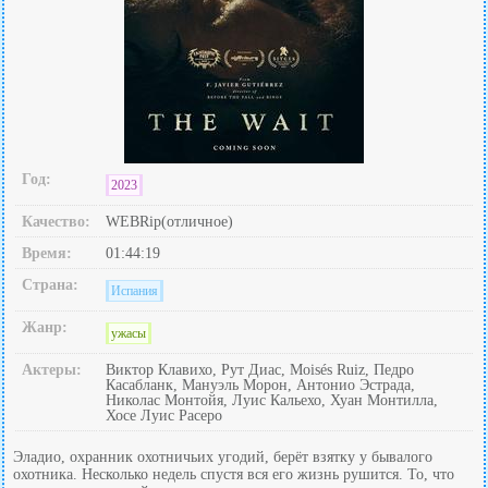
Год:
2023
Качество:
WEBRip(отличное)
Время:
01:44:19
Страна:
Испания
Жанр:
ужасы
Актеры:
Виктор Клавихо, Рут Диас, Moisés Ruiz, Педро
Касабланк, Мануэль Морон, Антонио Эстрада,
Николас Монтойя, Луис Кальехо, Хуан Монтилла,
Хосе Луис Расеро
Эладио, охранник охотничьих угодий, берёт взятку у бывалого
охотника. Несколько недель спустя вся его жизнь рушится. То, что