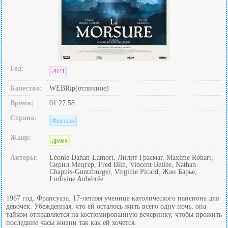
Год:
2023
Качество:
WEBRip(отличное)
Время:
01:27:58
Страна:
Франция
Жанр:
драма
Актеры:
Léonie Dahan-Lamort, Лилит Грасмаг, Maxime Rohart,
Сирил Мецгер, Fred Blin, Vincent Bellée, Nathan
Chapuis-Guntzburger, Virginie Picard, Жан Барье,
Ludivine Anbérrée
1967 год. Франсуаза. 17-летняя ученица католического пансиона для
девочек. Убежденная, что ей осталось жить всего одну ночь, она
тайком отправляется на костюмированную вечеринку, чтобы прожить
последние часы жизни так как ей хочется.