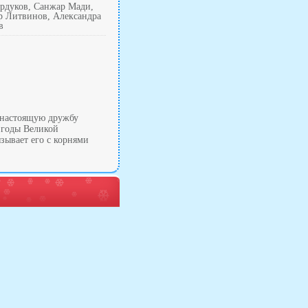
ардуков, Санжар Мади,
р Литвинов, Александра
в
т настоящую дружбу
в годы Великой
зывает его с корнями