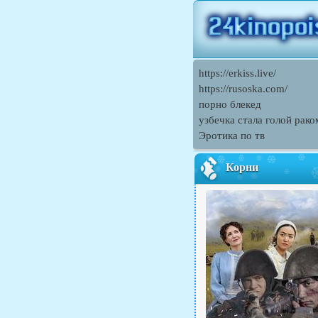
https://erkiss.live/
https://rusoska.com/
порно блекед
узбечка стала голой рако
Эротика по тв
Корни