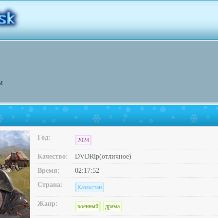
м
Год:
2024
Качество:
DVDRip(отличное)
Время:
02:17:52
Страна:
Казахстан
Жанр:
военный
драма