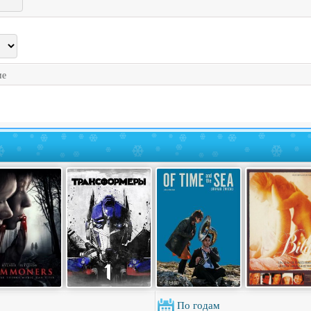
ие
По годам