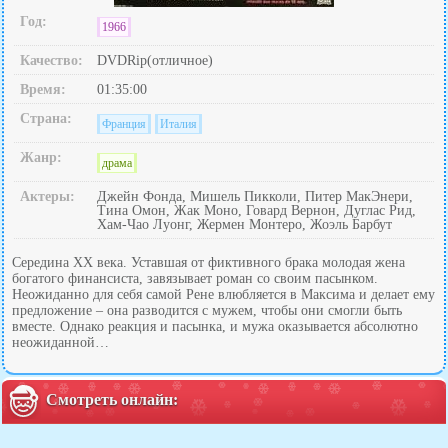
Год:
1966
Качество:
DVDRip(отличное)
Время:
01:35:00
Страна:
Франция
Италия
Жанр:
драма
Актеры:
Джейн Фонда, Мишель Пикколи, Питер МакЭнери,
Тина Омон, Жак Моно, Говард Вернон, Дуглас Рид,
Хам-Чао Луонг, Жермен Монтеро, Жоэль Барбут
Середина ХХ века. Уставшая от фиктивного брака молодая жена
богатого финансиста, завязывает роман со своим пасынком.
Неожиданно для себя самой Рене влюбляется в Максима и делает ему
предложение – она разводится с мужем, чтобы они смогли быть
вместе. Однако реакция и пасынка, и мужа оказывается абсолютно
неожиданной…
Смотреть онлайн: