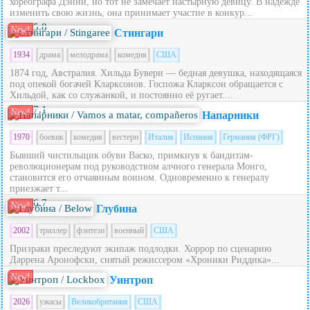
хореографа Дэнни, но тот не замечает настырную девицу. В надежде
изменить свою жизнь, она принимает участие в конкур...
5.8
New!
Стингари
1934
драма
мелодрама
комедия
США
1874 год, Австралия. Хильда Бувери — бедная девушка, находящаяся
под опекой богачей Кларксонов. Госпожа Кларксон обращается с
Хильдой, как со служанкой, и постоянно её ругает....
7.1
New!
Напарники
1970
боевик
комедия
вестерн
Италия
Испания
Германия (ФРГ)
Бывший чистильщик обуви Васко, примкнув к бандитам-
революционерам под руководством алчного генерала Монго,
становится его отчаянным воином. Одновременно к генералу
приезжает т...
6.7
New!
Глубина
2002
триллер
фэнтези
военный
США
Призраки преследуют экипаж подлодки. Хоррор по сценарию
Даррена Аронофски, снятый режиссером «Хроники Риддика»...
New!
Уинтроп
2026
ужасы
Великобритания
США