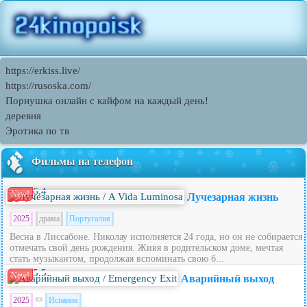
https://erkiss.live/
https://rusoska.com/
Порнушка онлайн с кайфом на каждый день!
деревня
Эротика по тв
Фильмы на телефон
6.4
New!
Лучезарная жизнь
2025
драма
Португалия
Весна в Лиссабоне. Николау исполняется 24 года, но он не собирается
отмечать свой день рождения. Живя в родительском доме, мечтая
стать музыкантом, продолжая вспоминать свою б...
5.5
New!
Аварийный выход
2025
Испания