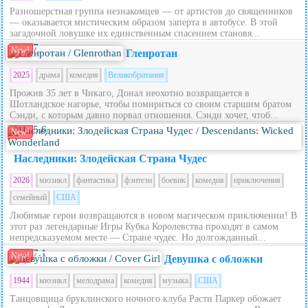
Разношерстная группа незнакомцев — от артистов до священников
— оказывается мистическим образом заперта в автобусе. В этой
загадочной ловушке их единственным спасением становя...
7
New!
Гленротан
2025
драма
комедия
Великобритания
Прожив 35 лет в Чикаго, Донал неохотно возвращается в
Шотландское нагорье, чтобы помириться со своим старшим братом
Сэнди, с которым давно порвал отношения. Сэнди хочет, чтоб...
5.6
New!
Наследники: Злодейская Страна Чудес
2026
мюзикл
фантастика
фэнтези
боевик
комедия
приключения
семейный
США
Любимые герои возвращаются в новом магическом приключении! В
этот раз легендарные Игры Кубка Королевства проходят в самом
непредсказуемом месте — Стране чудес. Но долгожданный...
7.1
New!
Девушка с обложки
1944
мюзикл
мелодрама
комедия
музыка
США
Танцовщица бруклинского ночного клуба Расти Паркер обожает