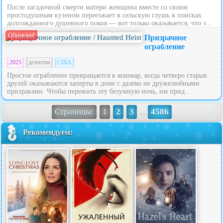
После загадочной смерти матери женщина вместе со своим
простодушным кузеном переезжает в сельскую глушь в поисках
долгожданного душевного покоя — вот только оказывается, что з...
Обновлен!
Призрачное
ограбление
2025
детектив
США
Простое ограбление превращается в кошмар, когда четверо старых
друзей оказываются заперты в доме с далеко не дружелюбными
призраками. Чтобы пережить эту безумную ночь, им прид...
Страницы:
1
2
3
4586
...
Рекомендуем: