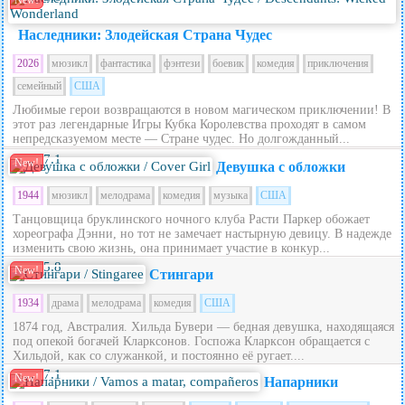
New!
Наследники: Злодейская Страна Чудес
2026
мюзикл
фантастика
фэнтези
боевик
комедия
приключения
семейный
США
Любимые герои возвращаются в новом магическом приключении! В
этот раз легендарные Игры Кубка Королевства проходят в самом
непредсказуемом месте — Стране чудес. Но долгожданный...
7.1
New!
Девушка с обложки
1944
мюзикл
мелодрама
комедия
музыка
США
Танцовщица бруклинского ночного клуба Расти Паркер обожает
хореографа Дэнни, но тот не замечает настырную девицу. В надежде
изменить свою жизнь, она принимает участие в конкур...
5.8
New!
Стингари
1934
драма
мелодрама
комедия
США
1874 год, Австралия. Хильда Бувери — бедная девушка, находящаяся
под опекой богачей Кларксонов. Госпожа Кларксон обращается с
Хильдой, как со служанкой, и постоянно её ругает....
7.1
New!
Напарники