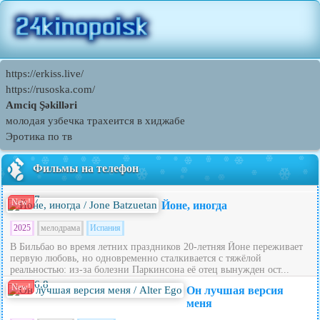
https://erkiss.live/
https://rusoska.com/
Amciq Şəkilləri
молодая узбечка трахеится в хиджабе
Эротика по тв
Фильмы на телефон
7
New!
Йоне, иногда
2025
мелодрама
Испания
В Бильбао во время летних праздников 20‑летняя Йоне переживает
первую любовь, но одновременно сталкивается с тяжёлой
реальностью: из‑за болезни Паркинсона её отец вынужден ост...
6.8
New!
Он лучшая версия
меня