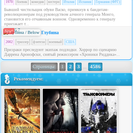
1970
боевик
комедия
вестерн
Италия
Испания
Германия (ФРГ)
Бывший чистильщик обуви Васко, примкнув к бандитам-
революционерам под руководством алчного генерала Монго,
становится его отчаянным воином. Одновременно к генералу
приезжает т...
6.7
New!
Глубина
2002
триллер
фэнтези
военный
США
Призраки преследуют экипаж подлодки. Хоррор по сценарию
Даррена Аронофски, снятый режиссером «Хроники Риддика»...
Страницы:
1
2
3
4586
...
Рекомендуем: