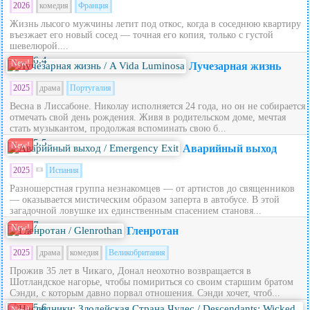
2026
комедия
Франция
Жизнь лысого мужчины летит под откос, когда в соседнюю квартиру
въезжает его новый сосед — точная его копия, только с густой
шевелюрой....
6.4
New!
Лучезарная жизнь
2025
драма
Португалия
Весна в Лиссабоне. Николау исполняется 24 года, но он не собирается
отмечать свой день рождения. Живя в родительском доме, мечтая
стать музыкантом, продолжая вспоминать свою б...
5.5
New!
Аварийный выход
2025
Испания
Разношерстная группа незнакомцев — от артистов до священников
— оказывается мистическим образом заперта в автобусе. В этой
загадочной ловушке их единственным спасением становя...
7
New!
Гленротан
2025
драма
комедия
Великобритания
Прожив 35 лет в Чикаго, Донал неохотно возвращается в
Шотландское нагорье, чтобы помириться со своим старшим братом
Сэнди, с которым давно порвал отношения. Сэнди хочет, чтоб...
5.6