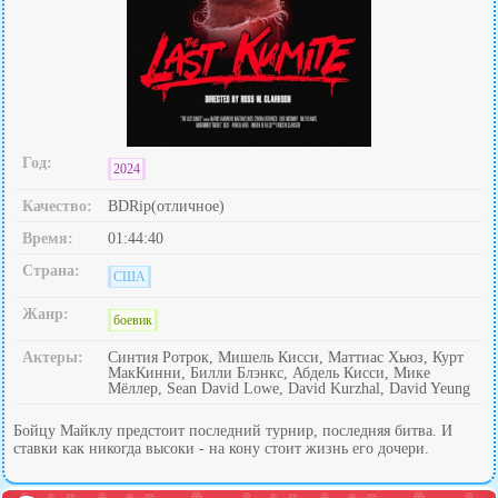
Год:
2024
Качество:
BDRip(отличное)
Время:
01:44:40
Страна:
США
Жанр:
боевик
Актеры:
Синтия Ротрок, Мишель Кисси, Маттиас Хьюз, Курт
МакКинни, Билли Блэнкс, Абдель Кисси, Мике
Мёллер, Sean David Lowe, David Kurzhal, David Yeung
Бойцу Майклу предстоит последний турнир, последняя битва. И
ставки как никогда высоки - на кону стоит жизнь его дочери.