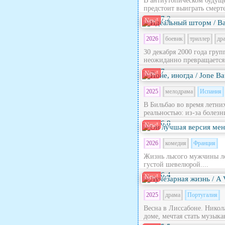
В антиутопическом будущ
предстоит выиграть смерте
7.2
New!
2026
боевик
триллер
др
30 декабря 2000 года гру
неожиданно превращается в
7
New!
2025
мелодрама
Испания
В Бильбао во время летни
реальностью: из‑за болезн
6.8
New!
2026
комедия
Франция
Жизнь лысого мужчины лет
густой шевелюрой....
6.4
New!
2025
драма
Португалия
Весна в Лиссабоне. Никола
доме, мечтая стать музыка