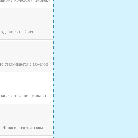
рашному молодому человеку
хождения ясный день
о сталкивается с тяжёлой
чная его копия, только с
я. Живя в родительском