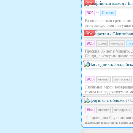
5.5
New!
2025
Испания
Разношерстная группа нез
этой загадочной ловушке 
7
New!
2025
драма
комедия
Вел
Прожив 35 лет в Чикаго, 
Сэнди, с которым давно по
5.6
2026
мюзикл
фантастика
Любимые герои возвращают
самом непредсказуемом ме
7.1
1944
мюзикл
мелодрама
Танцовщица бруклинского 
надежде изменить свою жи