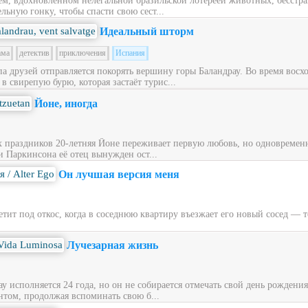
ем, вдохновлённом нелегальной бразильской лотереей животных, бесст
льную гонку, чтобы спасти свою сест...
Идеальный шторм
ама
детектив
приключения
Испания
ппа друзей отправляется покорять вершину горы Баландрау. Во время вос
 свирепую бурю, которая застаёт турис...
Йоне, иногда
х праздников 20‑летняя Йоне переживает первую любовь, но одновременн
и Паркинсона её отец вынужден ост...
Он лучшая версия меня
ит под откос, когда в соседнюю квартиру въезжает его новый сосед — то
Лучезарная жизнь
у исполняется 24 года, но он не собирается отмечать свой день рождени
нтом, продолжая вспоминать свою б...