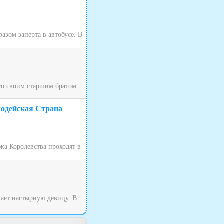
зом заперта в автобусе. В
 со своим старшим братом
лодейская Страна
ка Королевства проходят в
чает настырную девицу. В