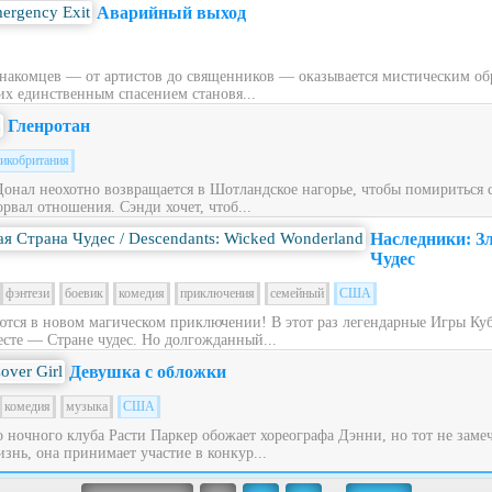
Аварийный выход
накомцев — от артистов до священников — оказывается мистическим обра
их единственным спасением становя...
Гленротан
икобритания
Донал неохотно возвращается в Шотландское нагорье, чтобы помириться
рвал отношения. Сэнди хочет, чтоб...
Наследники: З
Чудес
фэнтези
боевик
комедия
приключения
семейный
США
ся в новом магическом приключении! В этот раз легендарные Игры Куб
сте — Стране чудес. Но долгожданный...
Девушка с обложки
комедия
музыка
США
ночного клуба Расти Паркер обожает хореографа Дэнни, но тот не заме
знь, она принимает участие в конкур...