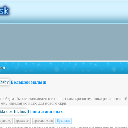
фон
Большой малыш
ст Адам Льюис сталкивается с творческим кризисом, пока реалистичный
 ему идеальную идею для нового скри...
Гонка животных
триллер
криминал
приключения
Бразилия