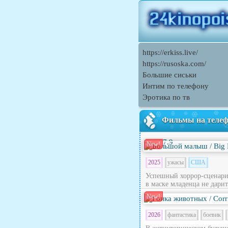
https://erkiss.live/
https://rusoska.com/
Большие сиськи
Интим по телефону
Эротика по тв
Фильмы на теле
7.9
New!
2025
ужасы
США
Успешный хоррор-сценари
в маске младенца не дарит
New!
2026
фантастика
боевик